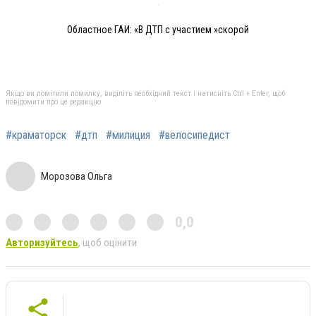
Областное ГАИ: «В ДТП с участием »скорой
Якщо ви помітили помилку, виділіть необхідний текст і натисніть Ctrl + Enter, щоб
повідомити про це редакцію
#краматорск
#дтп
#милиция
#велосипедист
Морозова Ольга
0,0
Авторизуйтесь
, щоб оцінити