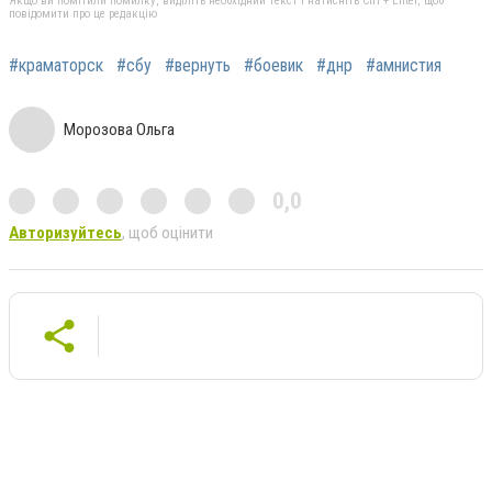
Якщо ви помітили помилку, виділіть необхідний текст і натисніть Ctrl + Enter, щоб
повідомити про це редакцію
#краматорск
#сбу
#вернуть
#боевик
#днр
#амнистия
Морозова Ольга
0,0
Авторизуйтесь
, щоб оцінити