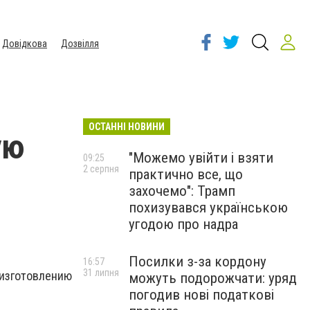
Довідкова
Дозвілля
ОСТАННІ НОВИНИ
ую
"Можемо увійти і взяти
09:25
2 серпня
практично все, що
захочемо": Трамп
похизувався українською
угодою про надра
Посилки з-за кордону
16:57
31 липня
изготовлению
можуть подорожчати: уряд
погодив нові податкові