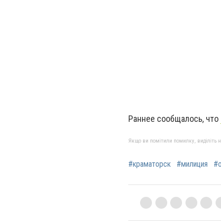
Раннее сообщалось, что
Якщо ви помітили помилку, виділіть нео
#краматорск
#милиция
#