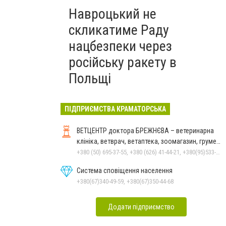
Навроцький не
скликатиме Раду
нацбезпеки через
російську ракету в
Польщі
ПІДПРИЄМСТВА КРАМАТОРСЬКА
ВЕТЦЕНТР доктора БРЕЖНЄВА – ветеринарна
клініка, ветврач, ветаптека, зоомагазин, грумер,
стрижки.
+380 (50) 695-37-55, +380 (626) 41-44-21, +380(95)533-90-03
Система сповіщення населення
+380(67)340-49-59, +380(67)350-44-68
Додати підприємство