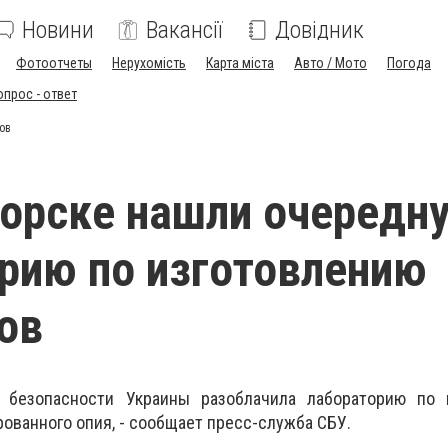
Новини
Вакансії
Довідник
Фотоотчеты
Нерухомість
Карта міста
Авто / Мото
Погода
опрос - ответ
ов
орске нашли очередн
рию по изготовлению
ов
 безопасности Украины разоблачила лабораторию по 
ованного опия, - сообщает пресс-служба СБУ.