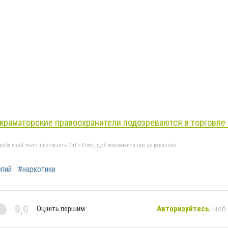
краматорские правоохранители подозреваются в торговле
бхідний текст і натисніть Ctrl + Enter, щоб повідомити про це редакцію
опий
#наркотики
0,0
Оцініть першим
Авторизуйтесь
, щоб