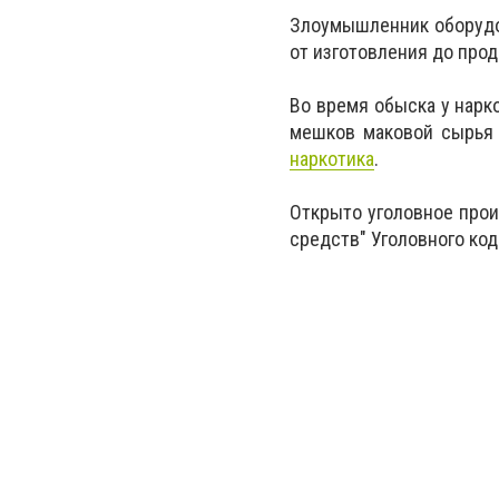
Злоумышленник оборудов
от изготовления до прод
Во время обыска у нарко
мешков маковой сырья 
наркотика
.
Открыто уголовное прои
средств" Уголовного код