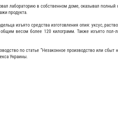
ал лабораторию в собственном доме, оказывал полный с
ажи продукта.
дельца изъято средства изготовления опия: уксус, раство
общим весом более 120 килограмм. Также изъято пол-ли
зводство по статье "Незаконное производство или сбыт 
екса Украины.