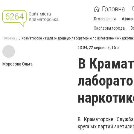
Головна
Оголошення
Афіша
Эксперты города
В
Головна
В Краматорске нашли очередную лабораторию по изготовлению наркотик
13:04, 22 серпня 2015 р.
В Крамат
Морозова Ольга
лаборато
наркотик
В Краматорске Служба
крупных партий ацетилир