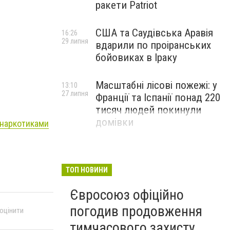
ракети Patriot
США та Саудівська Аравія
16:26
29 липня
вдарили по проіранських
бойовиках в Іраку
Масштабні лісові пожежі: у
13:10
27 липня
Франції та Іспанії понад 220
тисяч людей покинули
домівки
 наркотиками
ТОП НОВИНИ
Євросоюз офіційно
погодив продовження
 оцінити
тимчасового захисту