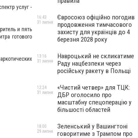
правила
пектр услуг -
Євросоюз офіційно погодив
16:43
31 липня
продовження тимчасового
ритель и пять
захисту для українців до 4
тра готового
березня 2028 року
Навроцький не скликатиме
13:16
наркотических
31 липня
Раду нацбезпеки через
російську ракету в Польщі
«Чистий четвер» для ТЦК:
12:24
31 липня
ДБР оголосило про
масштабну спецоперацію у
більшості областей
Зеленський у Вашингтоні
18:00
29 липня
говоритиме з Трампом про