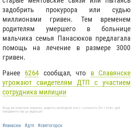
старые ментовские связи или пытаясь
задобрить прокурора или судью
миллионами гривен. Тем временем
родителям умершего в больнице
мальчика семья Панасюков предлагала
помощь на лечение в размере 3000
гривен.
Ранее
6264
сообщал, что
в Славянске
угрожают свидетелям ДТП с участием
сотрудника милиции
Якщо ви помітили помилку, виділіть необхідний текст і натисніть Ctrl + Enter, щоб
повідомити про це редакцію
#панасюк
#дтп
#святогорск