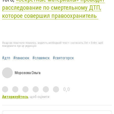
расследование по смертельному ДТП,
которое совершил правоохранитель
Якщо ви помітили помилку, виділіть необхідний текст і натисніть Ctrl + Enter, щоб
повідомити про це редакцію
#дтп
#панасюк
#славянск
#святогорск
Морозова Ольга
0,0
Авторизуйтесь
, щоб оцінити