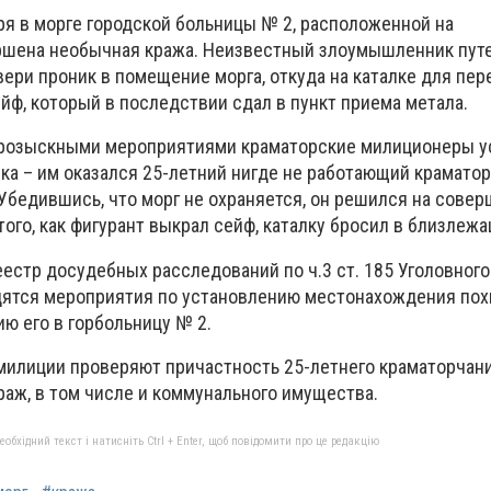
бря в морге городской больницы № 2, расположенной на
ершена необычная кража. Неизвестный злоумышленник пут
ери проник в помещение морга, откуда на каталке для пер
йф, который в последствии сдал в пункт приема метала.
розыскными мероприятиями краматорские милиционеры у
а – им оказался 25-летний нигде не работающий краматор
Убедившись, что морг не охраняется, он решился на сове
ого, как фигурант выкрал сейф, каталку бросил в близлеж
естр досудебных расследований по ч.3 ст. 185 Уголовного
дятся мероприятия по установлению местонахождения по
ю его в горбольницу № 2.
 милиции проверяют причастность 25-летнего краматорчани
аж, в том числе и коммунального имущества.
бхідний текст і натисніть Ctrl + Enter, щоб повідомити про це редакцію