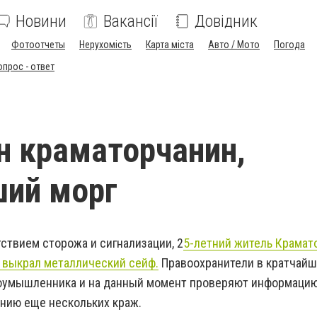
Новини
Вакансії
Довідник
Фотоотчеты
Нерухомість
Карта міста
Авто / Мото
Погода
опрос - ответ
 краматорчанин,
ший морг
ствием сторожа и сигнализации, 2
5-летний житель Крамат
а выкрал металлический сейф.
Правоохранители в кратчайш
оумышленника и на данный момент проверяют информацию
нию еще нескольких краж.