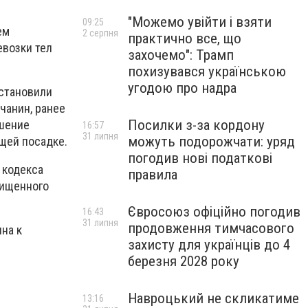
"Можемо увійти і взяти
09:25
ем
2 серпня
практично все, що
евозки тел
захочемо": Трамп
похизувався українською
угодою про надра
становили
чанин, ранее
Посилки з-за кордону
ршение
16:57
31 липня
можуть подорожчати: уряд
ащей посадке.
погодив нові податкові
 кодекса
правила
хищенного
Євросоюз офіційно погодив
16:43
31 липня
продовження тимчасового
на к
захисту для українців до 4
березня 2028 року
Навроцький не скликатиме
13:16