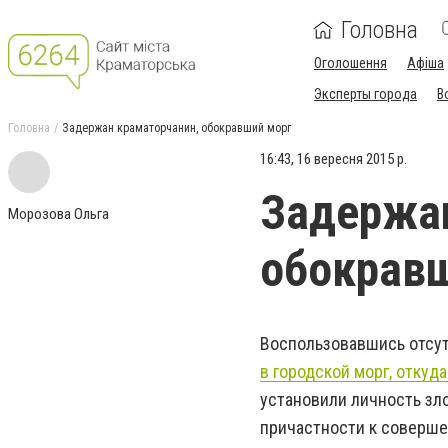
Головна
Оголошення
Афіша
Эксперты города
В
Головна
Задержан краматорчанин, обокравший морг
16:43, 16 вересня 2015 р.
Задержан
Морозова Ольга
обокрав
Воспользовавшись отсут
в городской морг, откуд
установили личность зл
причастности к соверше