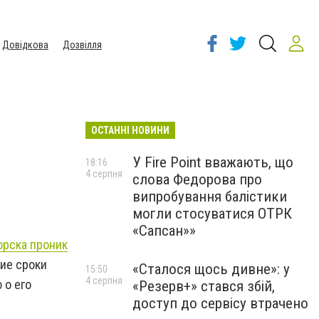
Довідкова
Дозвілля
ОСТАННІ НОВИНИ
У Fire Point вважають, що
18:16
4 серпня
слова Федорова про
випробування балістики
могли стосуватися ОТРК
«Сапсан»»
орска проник
ие сроки
«Сталося щось дивне»: у
15:50
4 серпня
 о его
«Резерв+» стався збій,
доступ до сервісу втрачено