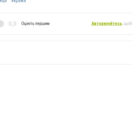
морг
#кража
0,0
Оцініть першим
Авторизуйтесь
, щоб