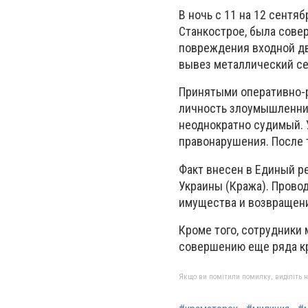
В ночь с 11 на 12 сентя
Станкострое, была сов
повреждения входной дв
вывез металлический се
Принятыми оперативно-
личность злоумышленник
неоднократно судимый. 
правонарушения. После т
Факт внесен в Единый ре
Украины (Кража). Прово
имущества и возвращени
Кроме того, сотрудники
совершению еще ряда кр
Якщо ви помітили помилку, виділіть нео