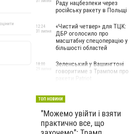
31 липня
Раду нацбезпеки через
російську ракету в Польщі
 оцінити
«Чистий четвер» для ТЦК:
12:24
31 липня
ДБР оголосило про
масштабну спецоперацію у
більшості областей
Зеленський у Вашингтоні
18:00
29 липня
говоритиме з Трампом про
ракети Patriot
ТОП НОВИНИ
"Можемо увійти і взяти
практично все, що
захочемо": Трамп