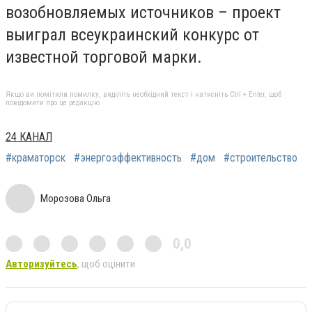
возобновляемых источников – проект
выиграл всеукраинский конкурс от
известной торговой марки.
Якщо ви помітили помилку, виділіть необхідний текст і натисніть Ctrl + Enter, щоб
повідомити про це редакцію
24 КАНАЛ
#краматорск
#энергоэффективность
#дом
#строительство
Морозова Ольга
0,0
Авторизуйтесь
, щоб оцінити