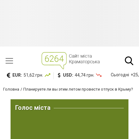
Сьогодні
+25,
EUR:
51,62 грн.
USD:
44,74 грн.
Головна
Планируете ли вы этим летом провести отпуск в Крыму?
Голос міста