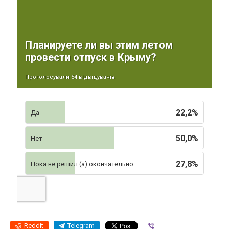
Планируете ли вы этим летом
провести отпуск в Крыму?
Проголосували 54 відвідувачів
22,2%
Да
50,0%
Нет
27,8%
Пока не решил (а) окончательно.
Reddit
Telegram
Viber