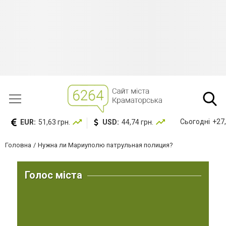
Сьогодні
+27,
EUR:
51,63 грн.
USD:
44,74 грн.
Головна
Нужна ли Мариуполю патрульная полиция?
Голос міста