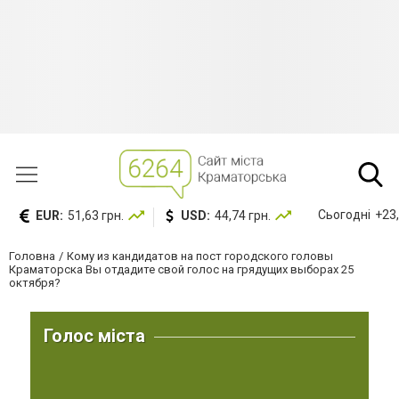
Сьогодні
+23,
EUR:
51,63 грн.
USD:
44,74 грн.
Головна
Кому из кандидатов на пост городского головы
Краматорска Вы отдадите свой голос на грядущих выборах 25
октября?
Голос міста