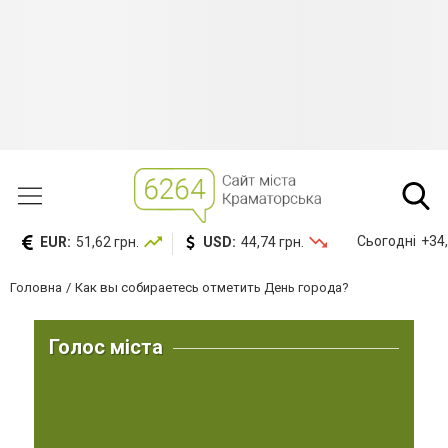
Сьогодні
+34,
EUR:
51,62 грн.
USD:
44,74 грн.
Головна
Как вы собираетесь отметить День города?
Голос міста