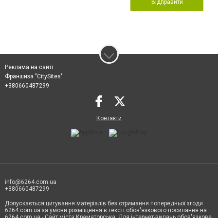
Відправити
Реклама на сайті
Франшиза "CitySites"
+380660487299
Контакти
info@6264.com.ua
+380660487299
Допускається цитування матеріалів без отримання попередньої згоди
6264.com.ua за умови розміщення в тексті обов'язкового посилання на
6264.com.ua - Сайт міста Краматорська. Для інтернет-видань обов'язкове