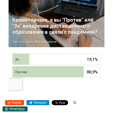
Краматорчане, а вы "Против" или
"За" внедрение дистанционного
образования в связи с пандемией?
Проголосувало 89 відвідувачів
19,1%
За
80,9%
Против
Reddit
Telegram
Viber
WhatsApp