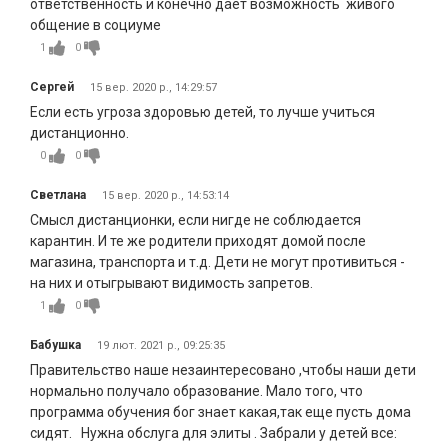
ответственность и конечно дает возможность живого
общение в социуме
1
0
Сергей
15 вер. 2020 р., 14:29:57
Если есть угроза здоровью детей, то лучше учиться
дистанционно.
0
0
Светлана
15 вер. 2020 р., 14:53:14
Смысл дистанционки, если нигде не соблюдается
карантин. И те же родители приходят домой после
магазина, транспорта и т.д. Дети не могут противиться -
на них и отыгрывают видимость запретов.
1
0
Бабушка
19 лют. 2021 р., 09:25:35
Правительство наше незаинтересовано ,чтобы наши дети
нормально получало образование. Мало того, что
программа обучения бог знает какая,так еще пусть дома
сидят. Нужна обслуга для элиты . Забрали у детей все: