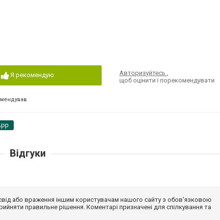
Авторизуйтесь
,
Я рекомендую
щоб оцінити і порекомендувати
омендував
App
Відгуки
досвід або враження іншим користувачам нашого сайту з обов'язковою
ийняти правильне рішення. Коментарі призначені для спілкування та