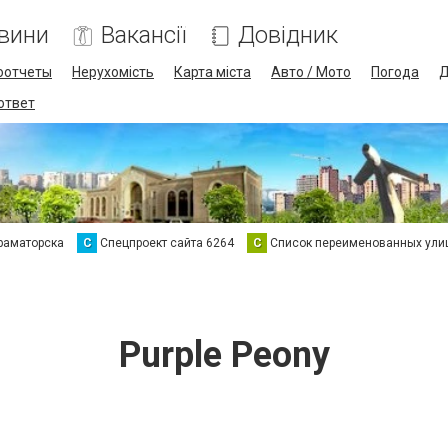
вини
Вакансії
Довідник
оотчеты
Нерухомість
Карта міста
Авто / Мото
Погода
Д
 ответ
раматорска
С
Спецпроект сайта 6264
С
Список переименованных ули
Purple Peony