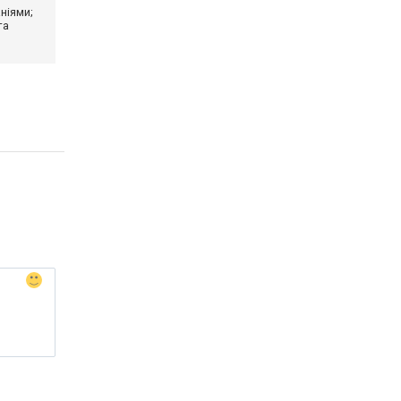
ніями;
та