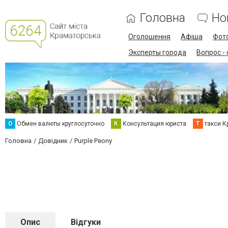
Головна
Но
Оголошення
Афіша
Фот
Эксперты города
Вопрос -
О
Обмен валюты круглосуточно
К
Консультация юриста
Т
такси К
Головна
Довідник
Purple Peony
Опис
Відгуки