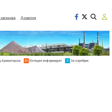
овідкова
Дозвілля
ц Краматорска
Ю
Юстиция информирует
З
За поребрик