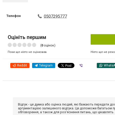
Телефон
0507295777
Оцініть першим
(
0
оцінок)
Ніхто ще не рек
Поки ще ніхто не оцінював
Reddit
Telegram
Viber
Whats
Відгук - це думка або оцінка людей, які бажають передати 
аргументацією залишеного відгука. Це допоможе багатьом пр
обговорення, а також для роз'яснення питань, що цікавлять.