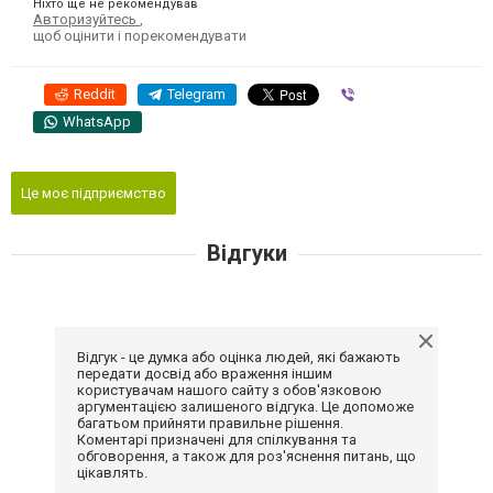
Ніхто ще не рекомендував
Авторизуйтесь
,
щоб оцінити і порекомендувати
Reddit
Telegram
Viber
WhatsApp
Це моє підприємство
Відгуки
Відгук - це думка або оцінка людей, які бажають
передати досвід або враження іншим
користувачам нашого сайту з обов'язковою
аргументацією залишеного відгука. Це допоможе
багатьом прийняти правильне рішення.
Коментарі призначені для спілкування та
обговорення, а також для роз'яснення питань, що
цікавлять.