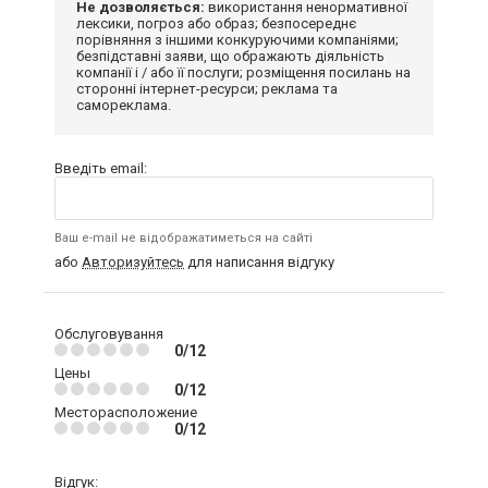
Не дозволяється:
використання ненормативної
лексики, погроз або образ; безпосереднє
порівняння з іншими конкуруючими компаніями;
безпідставні заяви, що ображають діяльність
компанії і / або її послуги; розміщення посилань на
сторонні інтернет-ресурси; реклама та
самореклама.
Введіть email:
Ваш e-mail не відображатиметься на сайті
або
Авторизуйтесь
для написання відгуку
Обслуговування
0/12
Цены
0/12
Месторасположение
0/12
Відгук: