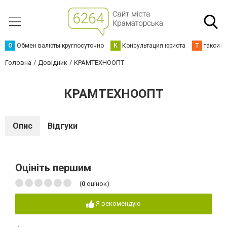
О
Обмен валюты круглосуточно
К
Консультация юриста
Т
такси К
Головна
Довідник
КРАМТЕХНООПТ
КРАМТЕХНООПТ
Опис
Відгуки
Оцініть першим
(
0
оцінок)
Я рекомендую