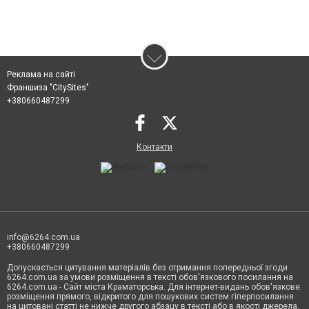
Реклама на сайті
Франшиза "CitySites"
+380660487299
Контакти
info@6264.com.ua
+380660487299
Допускається цитування матеріалів без отримання попередньої згоди
6264.com.ua за умови розміщення в тексті обов'язкового посилання на
6264.com.ua - Сайт міста Краматорська. Для інтернет-видань обов'язкове
розміщення прямого, відкритого для пошукових систем гіперпосилання
на цитовані статті не нижче другого абзацу в тексті або в якості джерела.