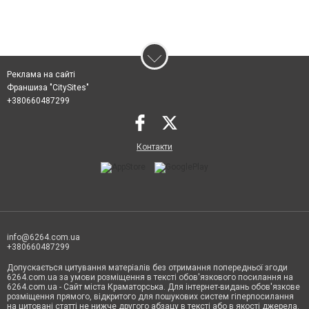
Реклама на сайті
Франшиза "CitySites"
+380660487299
Контакти
info@6264.com.ua
+380660487299
Допускається цитування матеріалів без отримання попередньої згоди
6264.com.ua за умови розміщення в тексті обов'язкового посилання на
6264.com.ua - Сайт міста Краматорська. Для інтернет-видань обов'язкове
розміщення прямого, відкритого для пошукових систем гіперпосилання
на цитовані статті не нижче другого абзацу в тексті або в якості джерела.