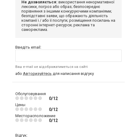
Не дозволяється:
використання ненормативної
лексики, погроз або образ; безпосереднє
порівняння з іншими конкуруючими компаніями;
безпідставні заяви, що ображають діяльність
компанії і / або її послуги; розміщення посилань на
сторонні інтернет-ресурси; реклама та
самореклама.
Введіть email:
Ваш e-mail не відображатиметься на сайті
або
Авторизуйтесь
для написання відгуку
Обслуговування
0/12
Цены
0/12
Месторасположение
0/12
Відгук: