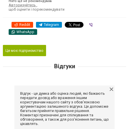
Ніхто ще не рекомендував
Авторизуйтесь
,
щоб оцінити і порекомендувати
Reddit
Telegram
Viber
WhatsApp
Це моє підприємство
Відгуки
Відгук - це думка або оцінка людей, які бажають
передати досвід або враження іншим
користувачам нашого сайту з обов'язковою
аргументацією залишеного відгука. Це допоможе
багатьом прийняти правильне рішення.
Коментарі призначені для спілкування та
обговорення, а також для роз'яснення питань, що
цікавлять.