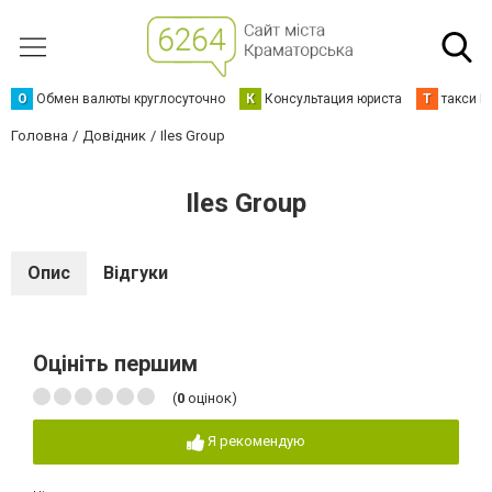
О
Обмен валюты круглосуточно
К
Консультация юриста
Т
такси К
Головна
Довідник
Iles Group
Iles Group
Опис
Відгуки
Оцініть першим
(
0
оцінок)
Я рекомендую