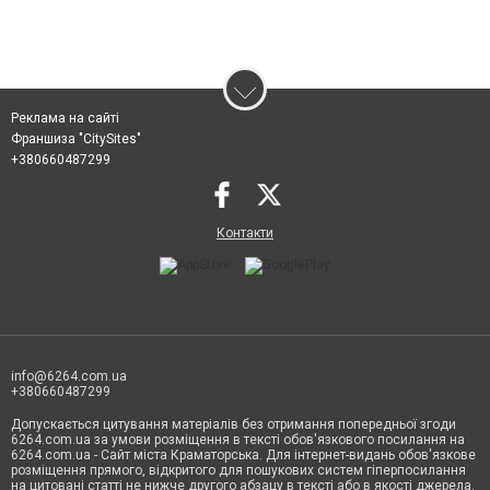
Реклама на сайті
Франшиза "CitySites"
+380660487299
Контакти
info@6264.com.ua
+380660487299
Допускається цитування матеріалів без отримання попередньої згоди
6264.com.ua за умови розміщення в тексті обов'язкового посилання на
6264.com.ua - Сайт міста Краматорська. Для інтернет-видань обов'язкове
розміщення прямого, відкритого для пошукових систем гіперпосилання
на цитовані статті не нижче другого абзацу в тексті або в якості джерела.