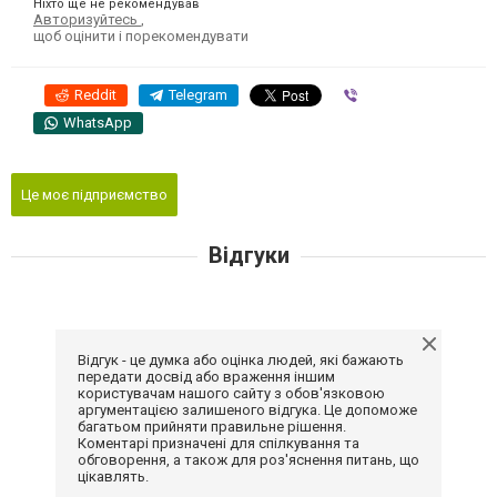
Ніхто ще не рекомендував
Авторизуйтесь
,
щоб оцінити і порекомендувати
Reddit
Telegram
Viber
WhatsApp
Це моє підприємство
Відгуки
Відгук - це думка або оцінка людей, які бажають
передати досвід або враження іншим
користувачам нашого сайту з обов'язковою
аргументацією залишеного відгука. Це допоможе
багатьом прийняти правильне рішення.
Коментарі призначені для спілкування та
обговорення, а також для роз'яснення питань, що
цікавлять.