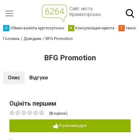
О
Обмен валюты круглосуточно
К
Консультация юриста
Т
такси К
Головна
Довідник
BFG Promotion
BFG Promotion
Опис
Відгуки
Оцініть першим
(
0
оцінок)
Я рекомендую