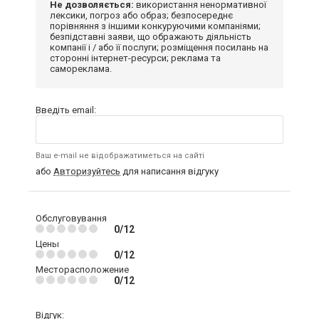
Не дозволяється:
використання ненормативної
лексики, погроз або образ; безпосереднє
порівняння з іншими конкуруючими компаніями;
безпідставні заяви, що ображають діяльність
компанії і / або її послуги; розміщення посилань на
сторонні інтернет-ресурси; реклама та
самореклама.
Введіть email:
Ваш e-mail не відображатиметься на сайті
або
Авторизуйтесь
для написання відгуку
Обслуговування
0/12
Цены
0/12
Месторасположение
0/12
Відгук: