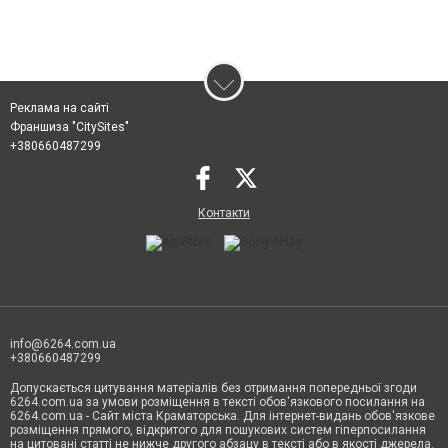
Реклама на сайті
Франшиза "CitySites"
+380660487299
Контакти
info@6264.com.ua
+380660487299
Допускається цитування матеріалів без отримання попередньої згоди
6264.com.ua за умови розміщення в тексті обов'язкового посилання на
6264.com.ua - Сайт міста Краматорська. Для інтернет-видань обов'язкове
розміщення прямого, відкритого для пошукових систем гіперпосилання
на цитовані статті не нижче другого абзацу в тексті або в якості джерела.