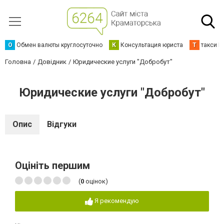
О
Обмен валюты круглосуточно
К
Консультация юриста
Т
такси К
Головна
Довідник
Юридические услуги "Добробут"
Юридические услуги "Добробут"
Опис
Відгуки
Оцініть першим
(
0
оцінок)
Я рекомендую