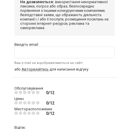
Не дозволяється:
використання ненормативної
лексики, погроз або образ; безпосереднє
порівняння з іншими конкуруючими компаніями;
безпідставні заяви, що ображають діяльність
компанії і / або її послуги; розміщення посилань на
сторонні інтернет-ресурси; реклама та
самореклама.
Введіть email:
Ваш e-mail не відображатиметься на сайті
або
Авторизуйтесь
для написання відгуку
Обслуговування
0/12
Цены
0/12
Месторасположение
0/12
Відгук: