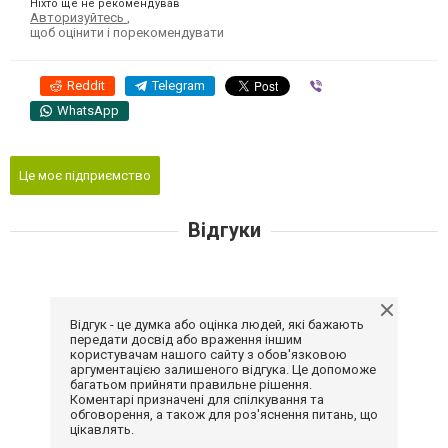
Ніхто ще не рекомендував
Авторизуйтесь
,
щоб оцінити і порекомендувати
Reddit
Telegram
Viber
WhatsApp
Це моє підприємство
Відгуки
Відгук - це думка або оцінка людей, які бажають
передати досвід або враження іншим
користувачам нашого сайту з обов'язковою
аргументацією залишеного відгука. Це допоможе
багатьом прийняти правильне рішення.
Коментарі призначені для спілкування та
обговорення, а також для роз'яснення питань, що
цікавлять.