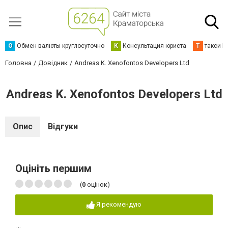
О
Обмен валюты круглосуточно
К
Консультация юриста
Т
такси К
Головна
Довідник
Andreas K. Xenofontos Developers Ltd
Andreas K. Xenofontos Developers Ltd
Опис
Відгуки
Оцініть першим
(
0
оцінок)
Я рекомендую