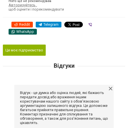
Ніхто ще не рекомендував
Авторизуйтесь
,
щоб оцінити і порекомендувати
Reddit
Telegram
Viber
WhatsApp
Це моє підприємство
Відгуки
Відгук - це думка або оцінка людей, які бажають
передати досвід або враження іншим
користувачам нашого сайту з обов'язковою
аргументацією залишеного відгука. Це допоможе
багатьом прийняти правильне рішення.
Коментарі призначені для спілкування та
обговорення, а також для роз'яснення питань, що
цікавлять.