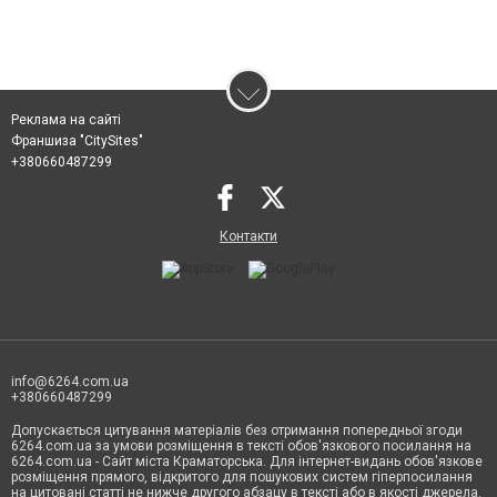
Реклама на сайті
Франшиза "CitySites"
+380660487299
Контакти
info@6264.com.ua
+380660487299
Допускається цитування матеріалів без отримання попередньої згоди
6264.com.ua за умови розміщення в тексті обов'язкового посилання на
6264.com.ua - Сайт міста Краматорська. Для інтернет-видань обов'язкове
розміщення прямого, відкритого для пошукових систем гіперпосилання
на цитовані статті не нижче другого абзацу в тексті або в якості джерела.