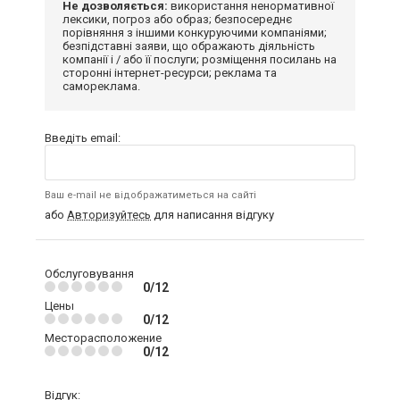
Не дозволяється:
використання ненормативної
лексики, погроз або образ; безпосереднє
порівняння з іншими конкуруючими компаніями;
безпідставні заяви, що ображають діяльність
компанії і / або її послуги; розміщення посилань на
сторонні інтернет-ресурси; реклама та
самореклама.
Введіть email:
Ваш e-mail не відображатиметься на сайті
або
Авторизуйтесь
для написання відгуку
Обслуговування
0/12
Цены
0/12
Месторасположение
0/12
Відгук: