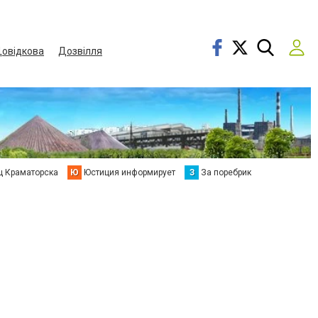
овідкова
Дозвілля
ц Краматорска
Ю
Юстиция информирует
З
За поребрик