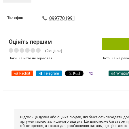
Телефон
0997701991
Оцініть першим
(
0
оцінок)
Ніхто ще не рек
Поки ще ніхто не оцінював
Reddit
Telegram
Viber
Whats
Відгук - це думка або оцінка людей, які бажають передати 
аргументацією залишеного відгука. Це допоможе багатьом пр
обговорення, а також для роз'яснення питань, що цікавлять.