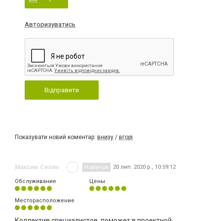
Авторизуватись
Відправити
Показувати новий коментар:
внизу
/
вгорі
Максим Селин
Новичок
20 лип. 2020 р., 10:59:12
Обслуживание
Цены
Месторасположение
Коллектив специалистов, поможет в проектной