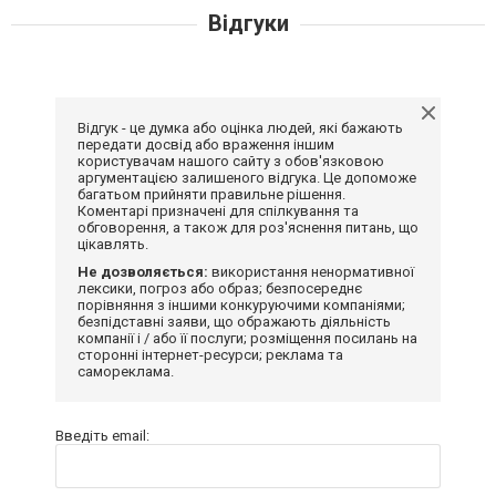
Відгуки
Відгук - це думка або оцінка людей, які бажають
передати досвід або враження іншим
користувачам нашого сайту з обов'язковою
аргументацією залишеного відгука. Це допоможе
багатьом прийняти правильне рішення.
Коментарі призначені для спілкування та
обговорення, а також для роз'яснення питань, що
цікавлять.
Не дозволяється:
використання ненормативної
лексики, погроз або образ; безпосереднє
порівняння з іншими конкуруючими компаніями;
безпідставні заяви, що ображають діяльність
компанії і / або її послуги; розміщення посилань на
сторонні інтернет-ресурси; реклама та
самореклама.
Введіть email: