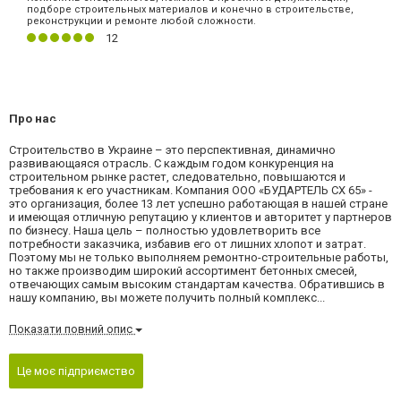
подборе строительных материалов и конечно в строительстве,
реконструкции и ремонте любой сложности.
12
Про нас
Строительство в Украине – это перспективная, динамично
развивающаяся отрасль. С каждым годом конкуренция на
строительном рынке растет, следовательно, повышаются и
требования к его участникам. Компания ООО «БУДАРТЕЛЬ СХ 65» -
это организация, более 13 лет успешно работающая в нашей стране
и имеющая отличную репутацию у клиентов и авторитет у партнеров
по бизнесу. Наша цель – полностью удовлетворить все
потребности заказчика, избавив его от лишних хлопот и затрат.
Поэтому мы не только выполняем ремонтно-строительные работы,
но также производим широкий ассортимент бетонных смесей,
отвечающих самым высоким стандартам качества. Обратившись в
нашу компанию, вы можете получить полный комплекс...
Показати повний опис
Це моє підприємство