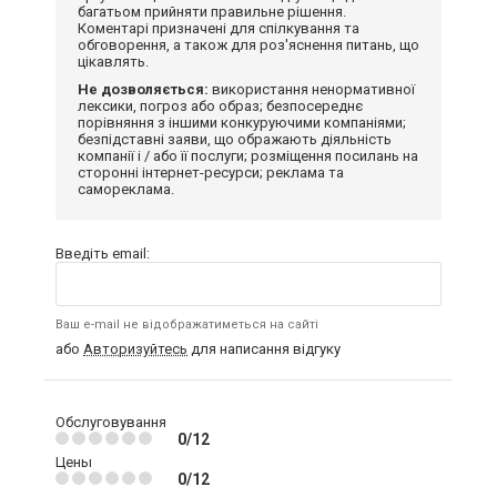
багатьом прийняти правильне рішення.
Коментарі призначені для спілкування та
обговорення, а також для роз'яснення питань, що
цікавлять.
Не дозволяється:
використання ненормативної
лексики, погроз або образ; безпосереднє
порівняння з іншими конкуруючими компаніями;
безпідставні заяви, що ображають діяльність
компанії і / або її послуги; розміщення посилань на
сторонні інтернет-ресурси; реклама та
самореклама.
Введіть email:
Ваш e-mail не відображатиметься на сайті
або
Авторизуйтесь
для написання відгуку
Обслуговування
0/12
Цены
0/12