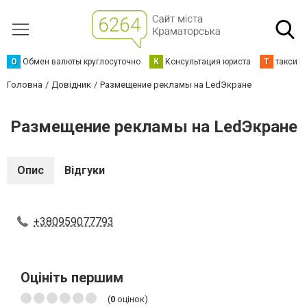
О
Обмен валюты круглосуточно
К
Консультация юриста
Т
такси К
Головна
Довідник
Размещение рекламы на LedЭкране
Размещение рекламы на LedЭкране
Опис
Відгуки
+380959077793
Оцініть першим
(
0
оцінок)