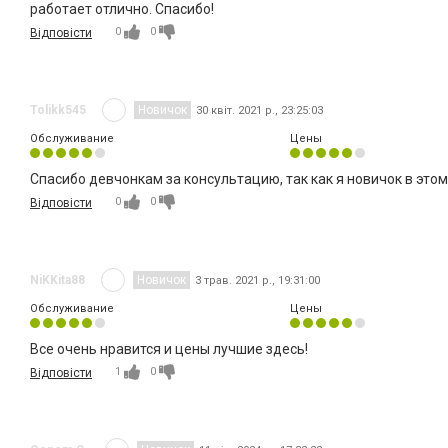
работает отлично. Спасибо!
0
0
Відповісти
Tolikk545
Новичок
30 квіт. 2021 р., 23:25:03
Обслуживание
Цены
Спасибо девчонкам за консультацию, так как я новичок в этом
0
0
Відповісти
NiKKita88
Новичок
3 трав. 2021 р., 19:31:00
Обслуживание
Цены
Все очень нравится и цены лучшие здесь!
1
0
Відповісти