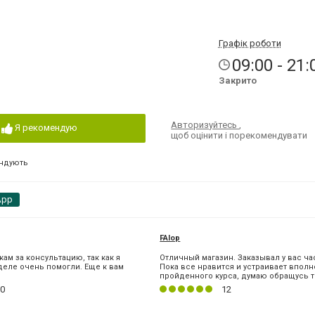
Графік роботи
09:00 - 21:
Закрито
Авторизуйтесь
,
Я рекомендую
щоб оцінити і порекомендувати
ндують
App
FAlop
ам за консультацию, так как я
Отличный магазин. Заказывал у вас ча
деле очень помогли. Еще к вам
Пока все нравится и устраивает вполн
пройденного курса, думаю обращусь то
0
12