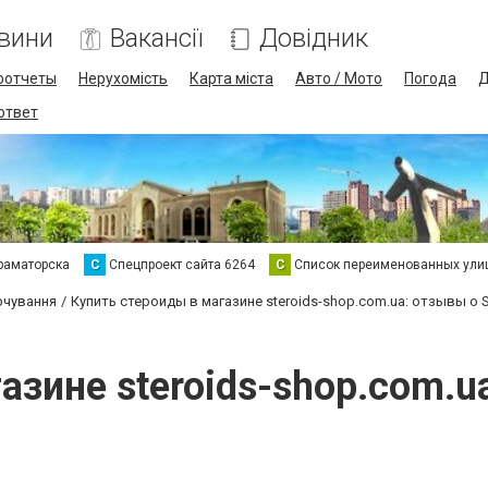
вини
Вакансії
Довідник
оотчеты
Нерухомість
Карта міста
Авто / Мото
Погода
Д
 ответ
раматорска
С
Спецпроект сайта 6264
С
Список переименованных ули
рчування
Купить стероиды в магазине steroids-shop.com.ua: отзывы о 
азине steroids-shop.com.ua