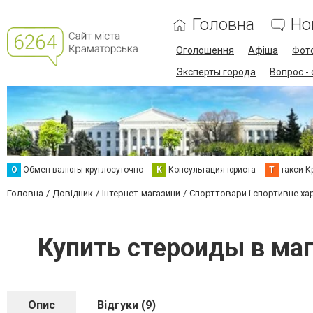
Головна
Но
Оголошення
Афіша
Фот
Эксперты города
Вопрос -
О
Обмен валюты круглосуточно
К
Консультация юриста
Т
такси К
Головна
Довідник
Інтернет-магазини
Спорттовари і спортивне ха
Купить стероиды в маг
Опис
Відгуки (9)