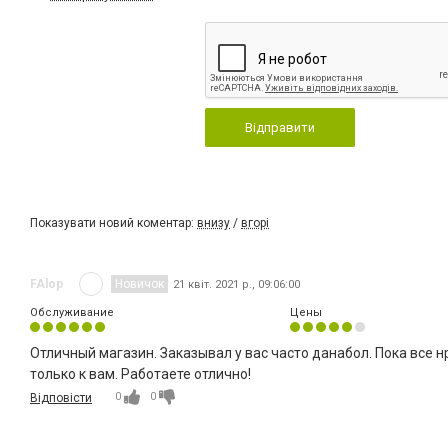
Відправити
Показувати новий коментар:
внизу
/
вгорі
FAlop
Новичок
21 квіт. 2021 р., 09:06:00
Обслуживание
Цены
Отличный магазин. Заказывал у вас часто данабол. Пока все 
только к вам. Работаете отлично!
0
0
Відповісти