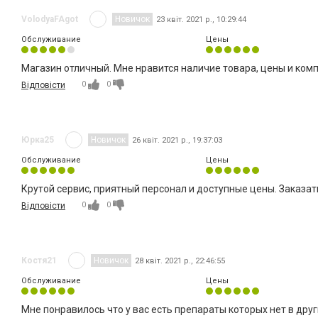
VolodyaFAgot
Новичок
23 квіт. 2021 р., 10:29:44
Обслуживание
Цены
Магазин отличный. Мне нравится наличие товара, цены и комп
0
0
Відповісти
Юрка25
Новичок
26 квіт. 2021 р., 19:37:03
Обслуживание
Цены
Крутой сервис, приятный персонал и доступные цены. Заказат
0
0
Відповісти
Костя21
Новичок
28 квіт. 2021 р., 22:46:55
Обслуживание
Цены
Мне понравилось что у вас есть препараты которых нет в друг