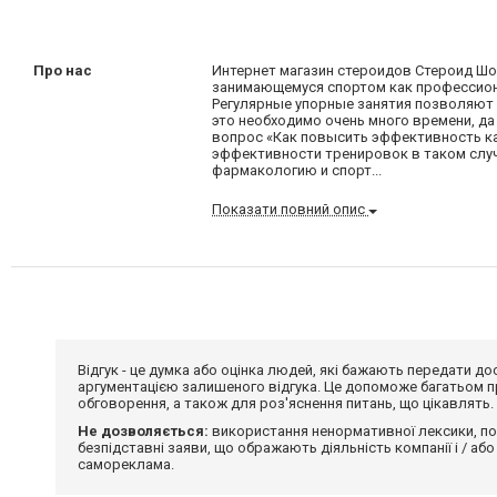
Про нас
Интернет магазин стероидов Стероид Шо
занимающемуся спортом как профессионал
Регулярные упорные занятия позволяют 
это необходимо очень много времени, да 
вопрос «Как повысить эффективность ка
эффективности тренировок в таком случ
фармакологию и спорт...
Показати повний опис
Відгук - це думка або оцінка людей, які бажають передати 
аргументацією залишеного відгука. Це допоможе багатьом пр
обговорення, а також для роз'яснення питань, що цікавлять.
Не дозволяється:
використання ненормативної лексики, по
безпідставні заяви, що ображають діяльність компанії і / або
самореклама.