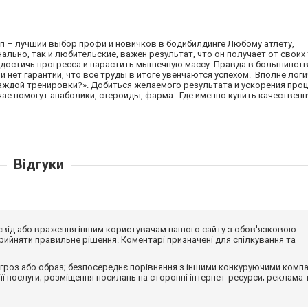
п – лучший выбор профи и новичков в бодибилдинге Любому атлету,
ьно, так и любительские, важен результат, что он получает от своих
достичь прогресса и нарастить мышечную массу. Правда в большинств
и нет гарантии, что все труды в итоге увенчаются успехом. Вполне лог
ждой тренировки?». Добиться желаемого результата и ускорения про
ае помогут анаболики, стероиды, фарма. Где именно купить качествен
Відгуки
досвід або враження іншим користувачам нашого сайту з обов'язковою
ийняти правильне рішення. Коментарі призначені для спілкування та
гроз або образ; безпосереднє порівняння з іншими конкуруючими компа
 її послуги; розміщення посилань на сторонні інтернет-ресурси; реклама 