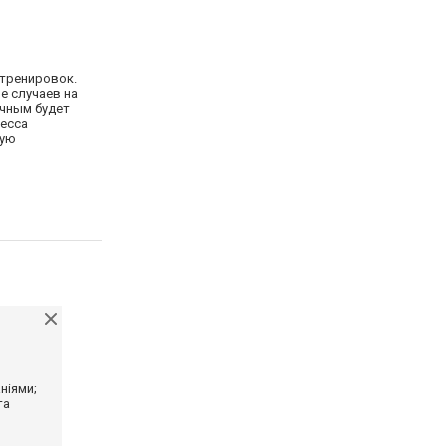
 тренировок.
е случаев на
ичным будет
цесса
ную
ніями;
та