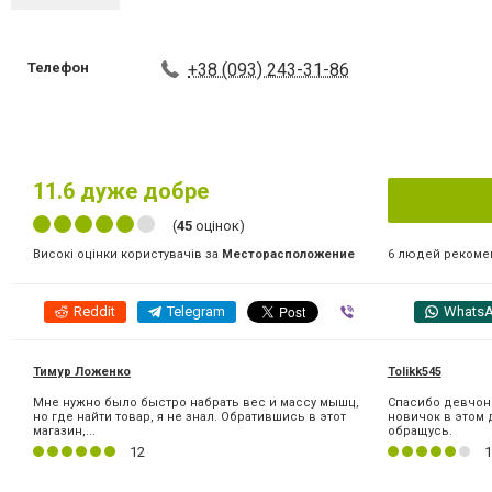
Телефон
+38 (093) 243-31-86
11.6
дуже добре
(
45
оцінок)
6 людей рекоме
Високі оцінки користувачів за
Месторасположение
Reddit
Telegram
Viber
Whats
Тимур Ложенко
Tolikk545
Мне нужно было быстро набрать вес и массу мышц,
Спасибо девчонк
но где найти товар, я не знал. Обратившись в этот
новичок в этом 
магазин,...
обращусь.
12
1