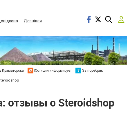
овідкова
Дозвілля
ц Краматорска
Ю
Юстиция информирует
З
За поребрик
Steroidshop
: отзывы о Steroidshop