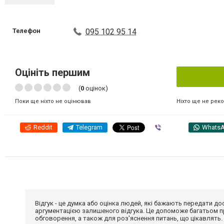
Телефон
095 102 95 14
Оцініть першим
(
0
оцінок)
Ніхто ще не рек
Поки ще ніхто не оцінював
Reddit
Telegram
Viber
Whats
Відгук - це думка або оцінка людей, які бажають передати 
аргументацією залишеного відгука. Це допоможе багатьом пр
обговорення, а також для роз'яснення питань, що цікавлять.