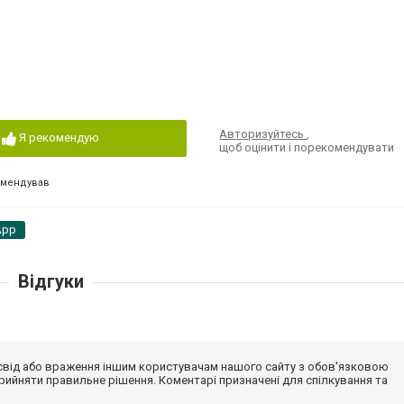
Авторизуйтесь
,
Я рекомендую
щоб оцінити і порекомендувати
омендував
App
Відгуки
досвід або враження іншим користувачам нашого сайту з обов'язковою
ийняти правильне рішення. Коментарі призначені для спілкування та