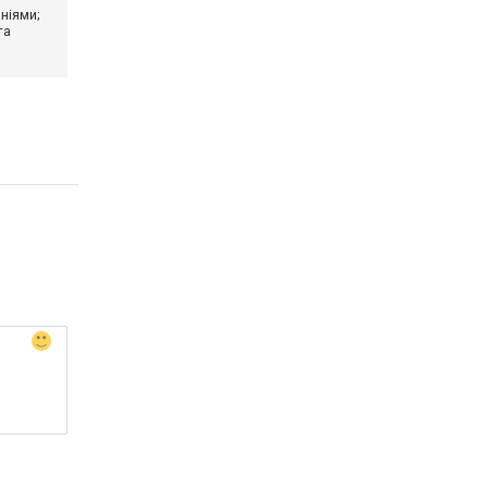
ніями;
та