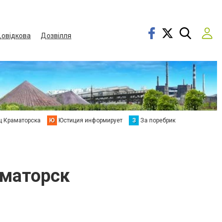
овідкова
Дозвілля
ц Краматорска
Ю
Юстиция информирует
З
За поребрик
аматорск