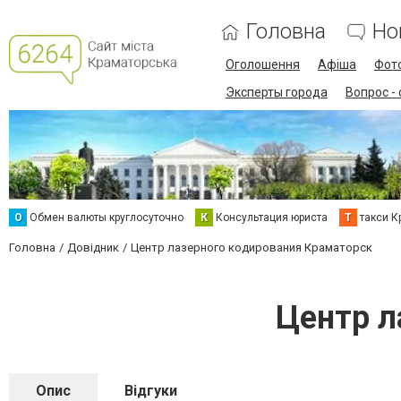
Головна
Но
Оголошення
Афіша
Фот
Эксперты города
Вопрос -
О
Обмен валюты круглосуточно
К
Консультация юриста
Т
такси К
Головна
Довідник
Центр лазерного кодирования Краматорск
Центр л
Опис
Відгуки