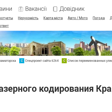
вини
Вакансії
Довідник
оотчеты
Нерухомість
Карта міста
Авто / Мото
Погода
Д
 ответ
раматорска
С
Спецпроект сайта 6264
С
Список переименованных ули
азерного кодирования Кр