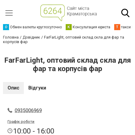
О
Обмен валюты круглосуточно
К
Консультация юриста
Т
такси К
Головна
Довідник
FarFarLight, оптовий склад скла для фар та
корпусів фар
FarFarLight, оптовий склад скла для
фар та корпусів фар
Опис
Відгуки
0935006969
Графік роботи
10:00 - 16:00