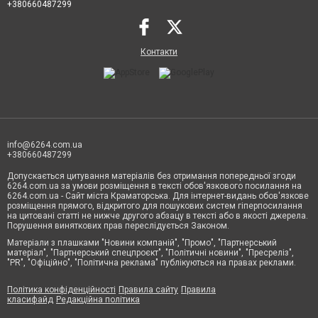
+380660487299
Контакти
info@6264.com.ua
+380660487299
Допускається цитування матеріалів без отримання попередньої згоди
6264.com.ua за умови розміщення в тексті обов'язкового посилання на
6264.com.ua - Сайт міста Краматорська. Для інтернет-видань обов'язкове
розміщення прямого, відкритого для пошукових систем гіперпосилання
на цитовані статті не нижче другого абзацу в тексті або в якості джерела.
Порушення виняткових прав переслідується Законом.
Матеріали з плашками "Новини компаній", "Промо", "Партнерський
матеріал", "Партнерський спецпроєкт", "Політичні новини", "Пресреліз",
"PR", "Офіційно", "Політична реклама" публікуються на правах реклами.
Політика конфіденційності
Правила сайту
Правила
класифайд
Редакційна політика