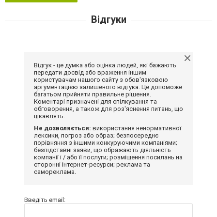
Відгуки
Відгук - це думка або оцінка людей, які бажають
передати досвід або враження іншим
користувачам нашого сайту з обов'язковою
аргументацією залишеного відгука. Це допоможе
багатьом прийняти правильне рішення.
Коментарі призначені для спілкування та
обговорення, а також для роз'яснення питань, що
цікавлять.
Не дозволяється:
використання ненормативної
лексики, погроз або образ; безпосереднє
порівняння з іншими конкуруючими компаніями;
безпідставні заяви, що ображають діяльність
компанії і / або її послуги; розміщення посилань на
сторонні інтернет-ресурси; реклама та
самореклама.
Введіть email: