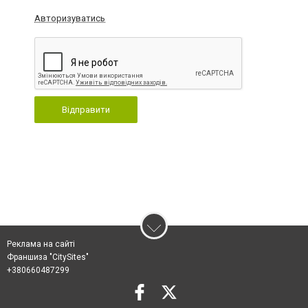
Авторизуватись
Відправити
Реклама на сайті
Франшиза "CitySites"
+380660487299