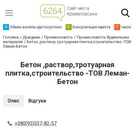
О
Обмен валюты круглосуточно
К
Консультация юриста
Т
такси К
Головна
Довідник
Промисловість
Промисловість будівельних
матеріалів
Бетон ,раствор,тротуарная плитка,строительство -ТОВ
Леман-Бетон
Бетон ,раствор,тротуарная
плитка,строительство -ТОВ Леман-
Бетон
Опис
Відгуки
+380(95)537-82-57