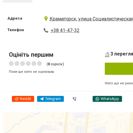
Адреса
Краматорск, улица Социалистическая
Телефон
+38 41-47-32
Оцініть першим
3 перегля
(
0
оцінок)
Поки ще ніхто не оцінював
Ніхто ще не рек
Reddit
Telegram
Viber
WhatsApp