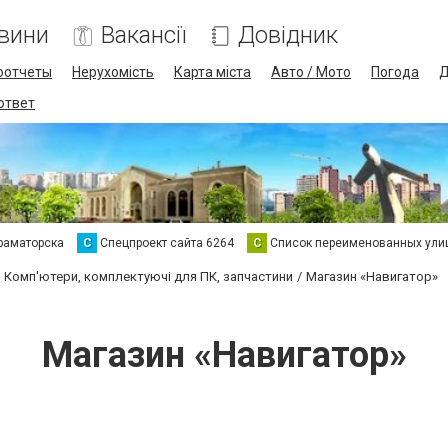
вини
Вакансії
Довідник
оотчеты
Нерухомість
Карта міста
Авто / Мото
Погода
Д
 ответ
раматорска
С
Спецпроект сайта 6264
С
Список переименованных ули
Комп'ютери, комплектуючі для ПК, запчастини
Магазин «Навигатор»
Магазин «Навигатор»