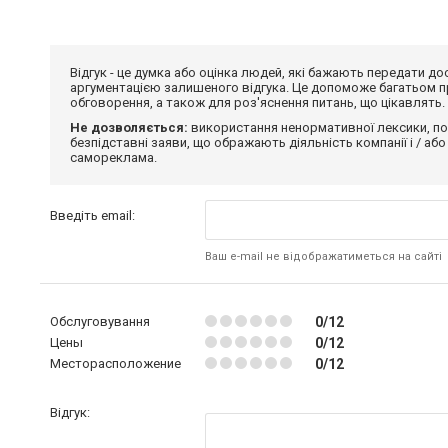
Відгук - це думка або оцінка людей, які бажають передати 
аргументацією залишеного відгука. Це допоможе багатьом пр
обговорення, а також для роз'яснення питань, що цікавлять.
Не дозволяється:
використання ненормативної лексики, по
безпідставні заяви, що ображають діяльність компанії і / або
самореклама.
Введіть email:
Ваш e-mail не відображатиметься на сайті
Обслуговування
0/12
Цены
0/12
Месторасположение
0/12
Відгук: