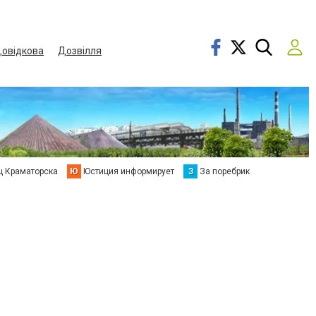
овідкова
Дозвілля
ц Краматорска
Ю
Юстиция информирует
З
За поребрик