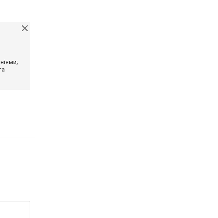
ніями;
та