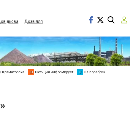
овідкова
Дозвілля
ц Краматорска
Ю
Юстиция информирует
З
За поребрик
»