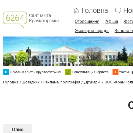
Головна
Но
Оголошення
Афіша
Фот
Эксперты города
Вопрос -
О
Обмен валюты круглосуточно
К
Консультация юриста
Т
такси К
Головна
Довідник
Реклама, поліграфія
Друкарні
ООО «КрамПол
Опис