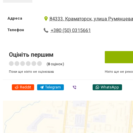
Адреса
84333, Краматорск, улица Румянцева
Телефон
+380 (50) 0315661
Оцініть першим
(
0
оцінок)
Ніхто ще не рек
Поки ще ніхто не оцінював
Reddit
Telegram
Viber
WhatsApp