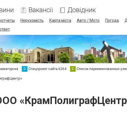
вини
Вакансії
Довідник
оотчеты
Нерухомість
Карта міста
Авто / Мото
Погода
Д
 ответ
раматорска
С
Спецпроект сайта 6264
С
Список переименованных ули
играфЦентр»
ООО «КрамПолиграфЦентр