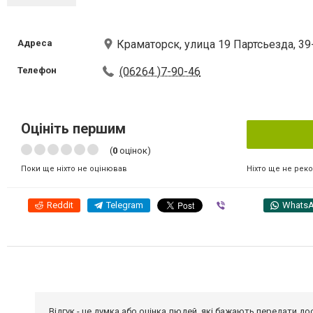
Адреса
Краматорск, улица 19 Партсьезда, 39
Телефон
(06264 )7-90-46
Оцініть першим
(
0
оцінок)
Ніхто ще не рек
Поки ще ніхто не оцінював
Reddit
Telegram
Viber
Whats
Відгук - це думка або оцінка людей, які бажають передати 