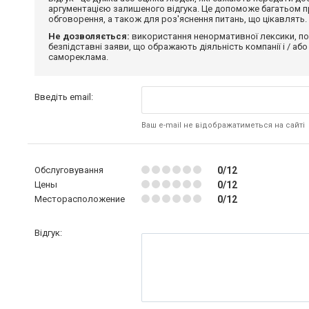
аргументацією залишеного відгука. Це допоможе багатьом пр
обговорення, а також для роз'яснення питань, що цікавлять.
Не дозволяється:
використання ненормативної лексики, по
безпідставні заяви, що ображають діяльність компанії і / або
самореклама.
Введіть email:
Ваш e-mail не відображатиметься на сайті
Обслуговування
0/12
Цены
0/12
Месторасположение
0/12
Відгук: