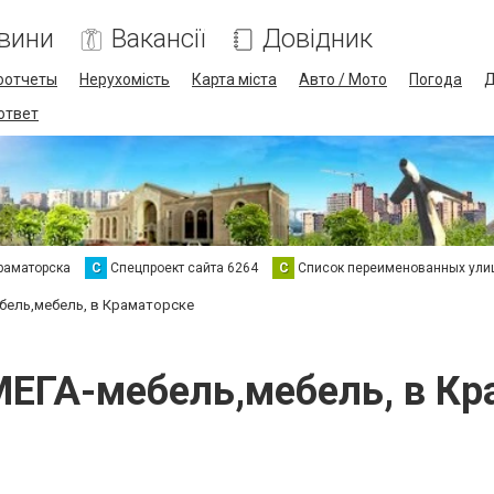
вини
Вакансії
Довідник
оотчеты
Нерухомість
Карта міста
Авто / Мото
Погода
Д
 ответ
раматорска
С
Спецпроект сайта 6264
С
Список переименованных ули
бель,мебель, в Краматорске
МЕГА-мебель,мебель, в Кр