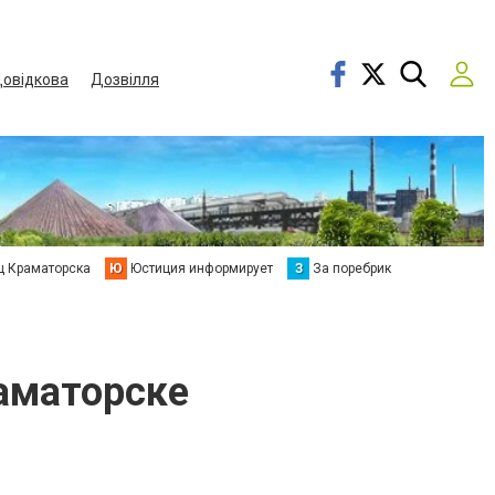
овідкова
Дозвілля
ц Краматорска
Ю
Юстиция информирует
З
За поребрик
аматорске