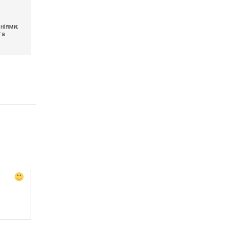
ніями;
та