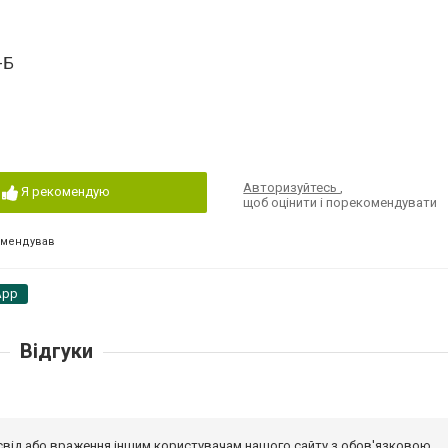
-Б
Авторизуйтесь
,
Я рекомендую
щоб оцінити і порекомендувати
омендував
App
Відгуки
досвід або враження іншим користувачам нашого сайту з обов'язковою