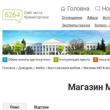
Головна
Но
Оголошення
Афіша
Фот
Эксперты города
Вопрос -
О
Обмен валюты круглосуточно
К
Консультация юриста
Т
такси К
Головна
Довідник
Меблі
Виготовлення меблів
Магазин МЕГА-ме
Магазин 
Опис
Відгуки