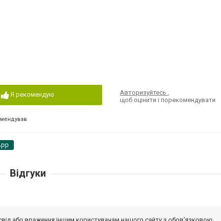
Авторизуйтесь
,
Я рекомендую
щоб оцінити і порекомендувати
омендував
App
Відгуки
досвід або враження іншим користувачам нашого сайту з обов'язковою