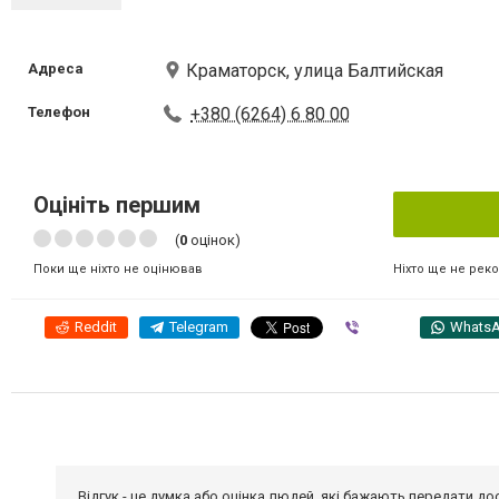
Адреса
Краматорск, улица Балтийская
Телефон
+380 (6264) 6 80 00
Оцініть першим
(
0
оцінок)
Ніхто ще не рек
Поки ще ніхто не оцінював
Reddit
Telegram
Viber
Whats
Відгук - це думка або оцінка людей, які бажають передати 