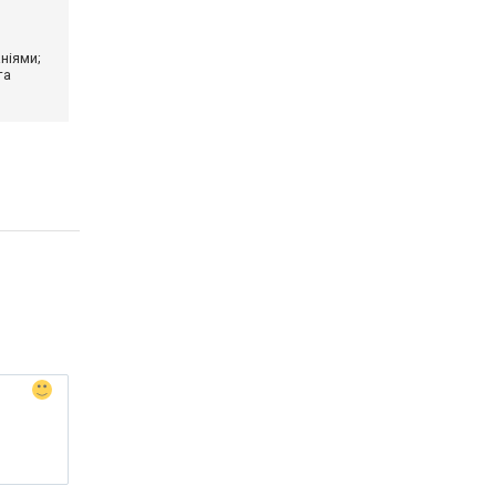
ніями;
та