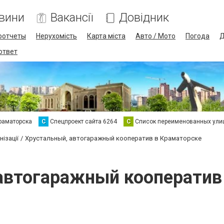
вини
Вакансії
Довідник
оотчеты
Нерухомість
Карта міста
Авто / Мото
Погода
Д
 ответ
раматорска
С
Спецпроект сайта 6264
С
Список переименованных ули
ізації
Хрустальный, автогаражный кооператив в Краматорске
автогаражный кооператив