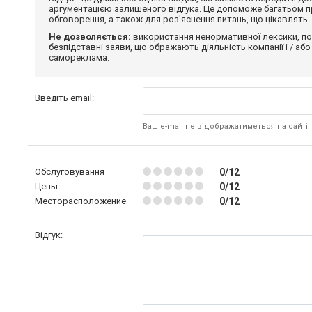
аргументацією залишеного відгука. Це допоможе багатьом пр
обговорення, а також для роз'яснення питань, що цікавлять.
Не дозволяється:
використання ненормативної лексики, по
безпідставні заяви, що ображають діяльність компанії і / або
самореклама.
Введіть email:
Ваш e-mail не відображатиметься на сайті
Обслуговування
0/12
Цены
0/12
Месторасположение
0/12
Відгук: