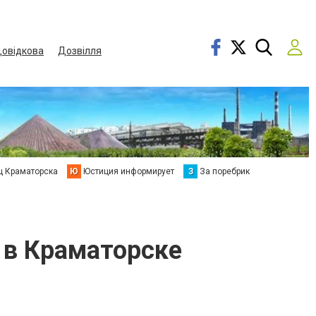
овідкова
Дозвілля
ц Краматорска
Ю
Юстиция информирует
З
За поребрик
 в Краматорске