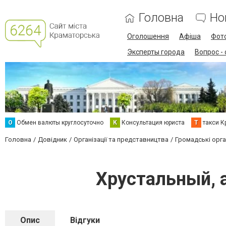
Головна
Но
Оголошення
Афіша
Фот
Эксперты города
Вопрос -
О
Обмен валюты круглосуточно
К
Консультация юриста
Т
такси К
Головна
Довідник
Організації та представництва
Громадські орган
Хрустальный, 
Опис
Відгуки