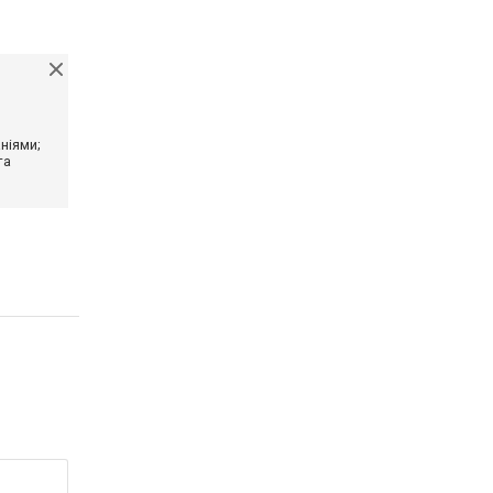
ніями;
та