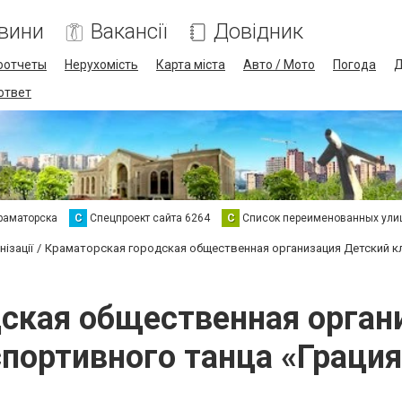
вини
Вакансії
Довідник
оотчеты
Нерухомість
Карта міста
Авто / Мото
Погода
Д
 ответ
раматорска
С
Спецпроект сайта 6264
С
Список переименованных ули
ізації
Краматорская городская общественная организация Детский кл
ская общественная орган
спортивного танца «Грация