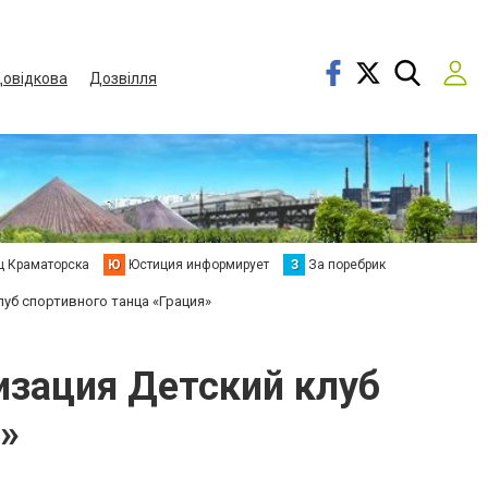
овідкова
Дозвілля
ц Краматорска
Ю
Юстиция информирует
З
За поребрик
уб спортивного танца «Грация»
изация Детский клуб
»