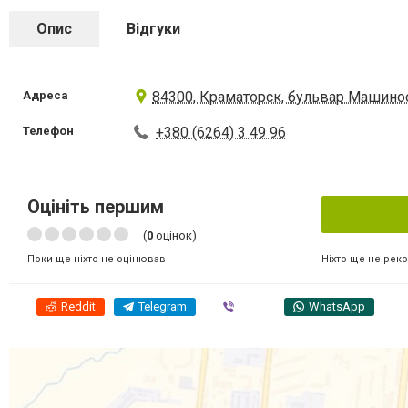
Опис
Відгуки
Адреса
84300, Краматорск, бульвар Машинос
Телефон
+380 (6264) 3 49 96
Оцініть першим
(
0
оцінок)
Ніхто ще не рек
Поки ще ніхто не оцінював
Reddit
Telegram
Viber
WhatsApp