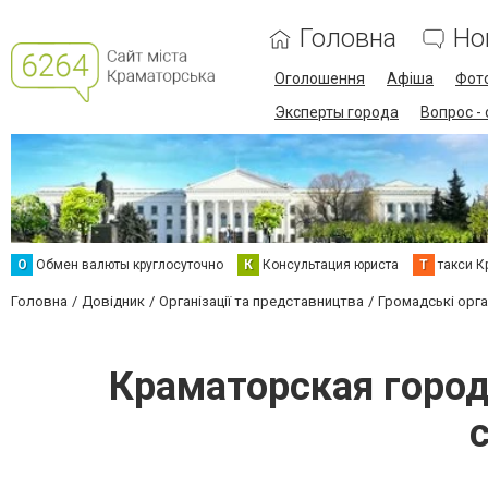
Головна
Но
Оголошення
Афіша
Фот
Эксперты города
Вопрос -
О
Обмен валюты круглосуточно
К
Консультация юриста
Т
такси К
Головна
Довідник
Організації та представництва
Громадські орган
Краматорская город