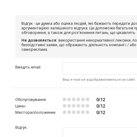
Відгук - це думка або оцінка людей, які бажають передати 
аргументацією залишеного відгука. Це допоможе багатьом пр
обговорення, а також для роз'яснення питань, що цікавлять.
Не дозволяється:
використання ненормативної лексики, по
безпідставні заяви, що ображають діяльність компанії і / або
самореклама.
Введіть email:
Ваш e-mail не відображатиметься на сайті
Обслуговування
0/12
Цены
0/12
Месторасположение
0/12
Відгук: