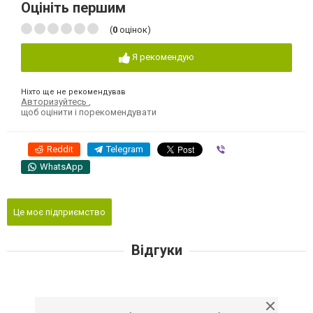
Оцініть першим
(
0
оцінок)
Я рекомендую
Ніхто ще не рекомендував
Авторизуйтесь
,
щоб оцінити і порекомендувати
Reddit
Telegram
Viber
WhatsApp
Це моє підприємство
Відгуки