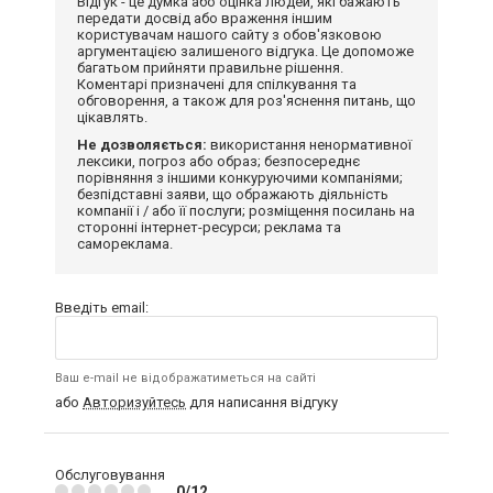
Відгук - це думка або оцінка людей, які бажають
передати досвід або враження іншим
користувачам нашого сайту з обов'язковою
аргументацією залишеного відгука. Це допоможе
багатьом прийняти правильне рішення.
Коментарі призначені для спілкування та
обговорення, а також для роз'яснення питань, що
цікавлять.
Не дозволяється:
використання ненормативної
лексики, погроз або образ; безпосереднє
порівняння з іншими конкуруючими компаніями;
безпідставні заяви, що ображають діяльність
компанії і / або її послуги; розміщення посилань на
сторонні інтернет-ресурси; реклама та
самореклама.
Введіть email:
Ваш e-mail не відображатиметься на сайті
або
Авторизуйтесь
для написання відгуку
Обслуговування
0/12