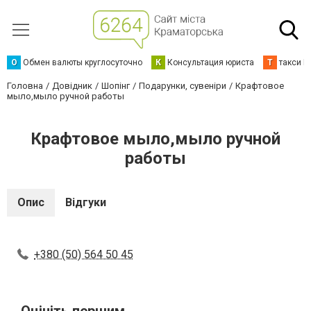
О
Обмен валюты круглосуточно
К
Консультация юриста
Т
такси К
Головна
Довідник
Шопінг
Подарунки, сувеніри
Крафтовое
мыло,мыло ручной работы
Крафтовое мыло,мыло ручной
работы
Опис
Відгуки
+380 (50) 564 50 45