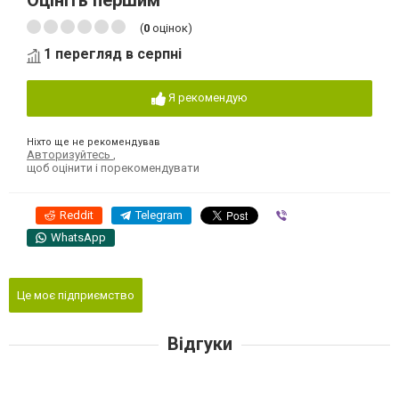
Оцініть першим
(
0
оцінок)
1 перегляд в серпні
Я рекомендую
Ніхто ще не рекомендував
Авторизуйтесь
,
щоб оцінити і порекомендувати
Reddit
Telegram
Viber
WhatsApp
Це моє підприємство
Відгуки