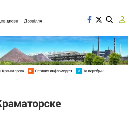
овідкова
Дозвілля
ц Краматорска
Ю
Юстиция информирует
З
За поребрик
Краматорске