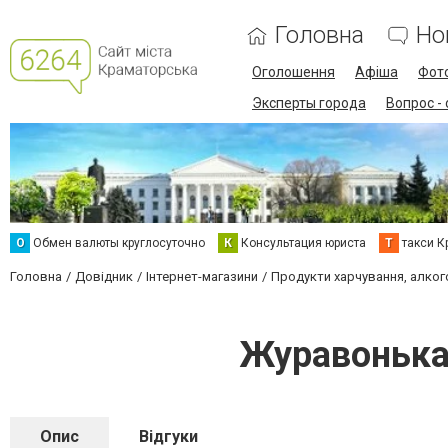
Головна
Но
Оголошення
Афіша
Фот
Эксперты города
Вопрос -
О
Обмен валюты круглосуточно
К
Консультация юриста
Т
такси К
Головна
Довідник
Інтернет-магазини
Продукти харчування, алког
Журавонька
Опис
Відгуки