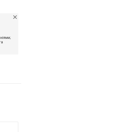
ніями;
та