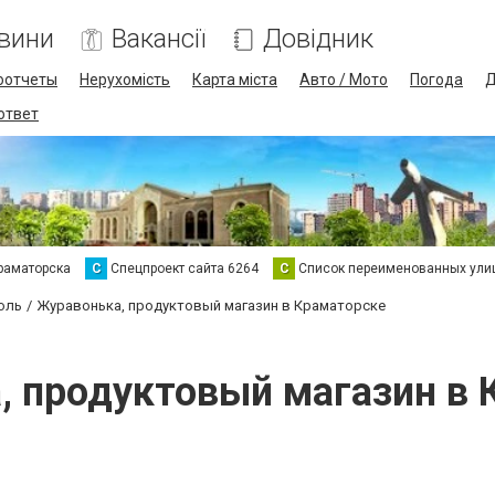
вини
Вакансії
Довідник
оотчеты
Нерухомість
Карта міста
Авто / Мото
Погода
Д
 ответ
раматорска
С
Спецпроект сайта 6264
С
Список переименованных ули
оль
Журавонька, продуктовый магазин в Краматорске
, продуктовый магазин в 