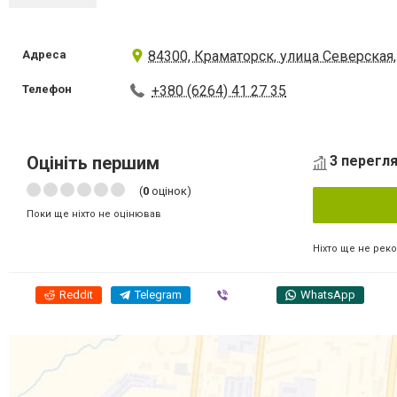
Адреса
84300, Краматорск, улица Северская,
Телефон
+380 (6264) 41 27 35
Оцініть першим
3 перегля
(
0
оцінок)
Поки ще ніхто не оцінював
Ніхто ще не рек
Reddit
Telegram
Viber
WhatsApp