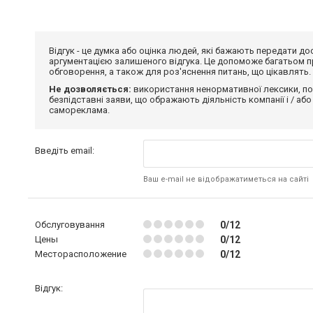
Відгук - це думка або оцінка людей, які бажають передати 
аргументацією залишеного відгука. Це допоможе багатьом пр
обговорення, а також для роз'яснення питань, що цікавлять.
Не дозволяється:
використання ненормативної лексики, по
безпідставні заяви, що ображають діяльність компанії і / або
самореклама.
Введіть email:
Ваш e-mail не відображатиметься на сайті
Обслуговування
0/12
Цены
0/12
Месторасположение
0/12
Відгук: