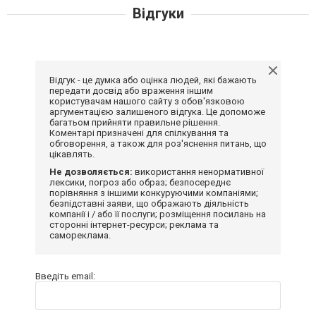
Відгуки
Відгук - це думка або оцінка людей, які бажають
передати досвід або враження іншим
користувачам нашого сайту з обов'язковою
аргументацією залишеного відгука. Це допоможе
багатьом прийняти правильне рішення.
Коментарі призначені для спілкування та
обговорення, а також для роз'яснення питань, що
цікавлять.
Не дозволяється:
використання ненормативної
лексики, погроз або образ; безпосереднє
порівняння з іншими конкуруючими компаніями;
безпідставні заяви, що ображають діяльність
компанії і / або її послуги; розміщення посилань на
сторонні інтернет-ресурси; реклама та
самореклама.
Введіть email: