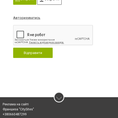
Авторизуватись
Відправити
Реклама на сайті
Франшиза "CitySites"
+380660487299