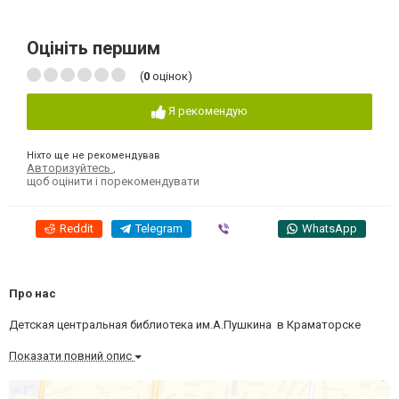
Оцініть першим
(
0
оцінок)
Я рекомендую
Ніхто ще не рекомендував
Авторизуйтесь
,
щоб оцінити і порекомендувати
Reddit
Telegram
Viber
WhatsApp
Про нас
Детская центральная библиотека им.А.Пушкина в Краматорске
Показати повний опис