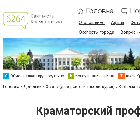
Головна
Но
Оголошення
Афіша
Фот
Эксперты города
Вопрос -
О
Обмен валюты круглосуточно
К
Консультация юриста
Т
такси К
Головна
Довідник
Освіта (університети, школи, курси)
Коледжі, т
Краматорский про