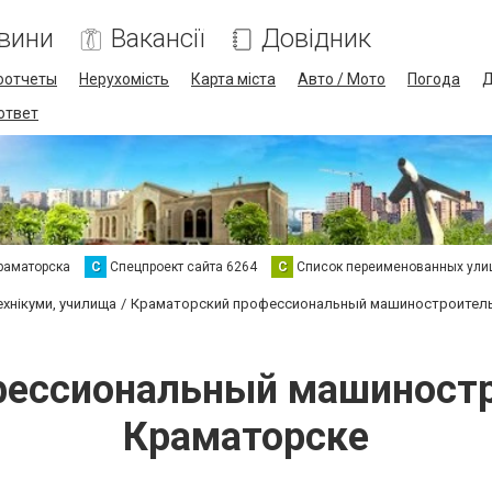
вини
Вакансії
Довідник
оотчеты
Нерухомість
Карта міста
Авто / Мото
Погода
Д
 ответ
раматорска
С
Спецпроект сайта 6264
С
Список переименованных ули
ехнікуми, училища
Краматорский профессиональный машиностроитель
фессиональный машиностр
Краматорске