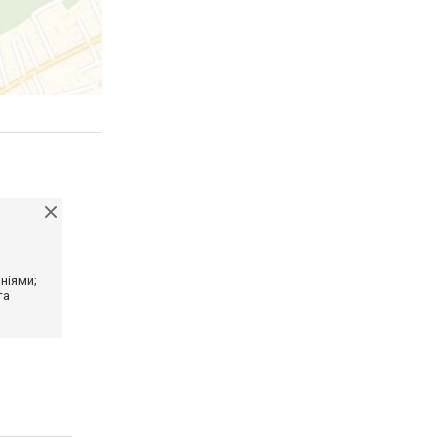
ніями;
та