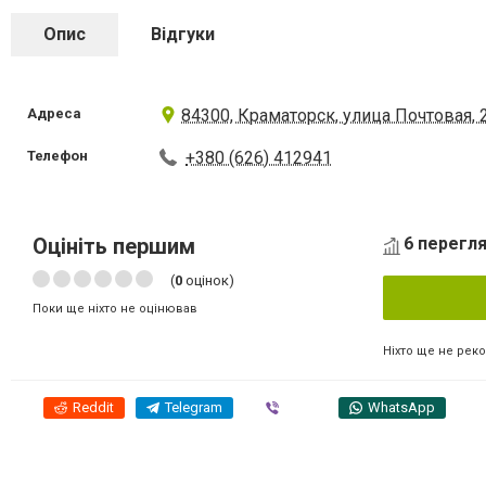
Опис
Відгуки
Адреса
84300, Краматорск, улица Почтовая, 
Телефон
+380 (626) 412941
Оцініть першим
6 перегля
(
0
оцінок)
Поки ще ніхто не оцінював
Ніхто ще не рек
Reddit
Telegram
Viber
WhatsApp