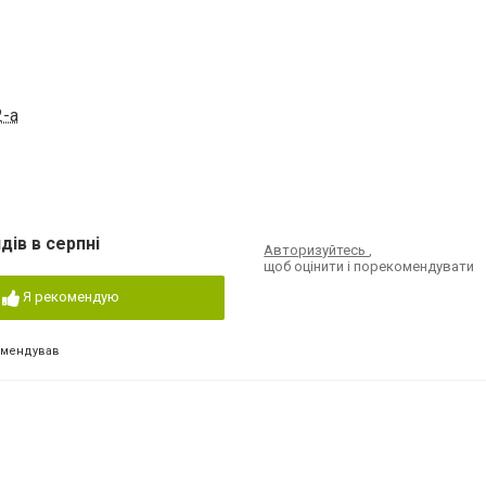
2-а
дів в серпні
Авторизуйтесь
,
щоб оцінити і порекомендувати
Я рекомендую
омендував