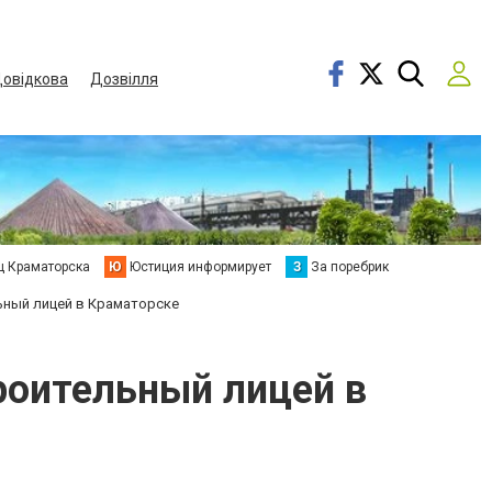
овідкова
Дозвілля
ц Краматорска
Ю
Юстиция информирует
З
За поребрик
ный лицей в Краматорске
оительный лицей в