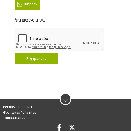
Вибрати
Авторизуватись
Відправити
Реклама на сайті
Франшиза "CitySites"
+380660487299