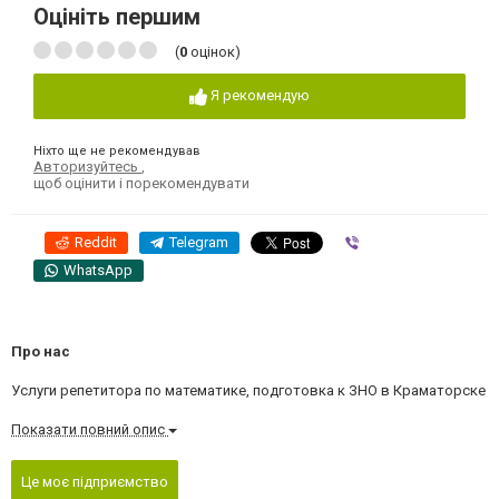
Оцініть першим
(
0
оцінок)
Я рекомендую
Ніхто ще не рекомендував
Авторизуйтесь
,
щоб оцінити і порекомендувати
Reddit
Telegram
Viber
WhatsApp
Про нас
Услуги репетитора по математике, подготовка к ЗНО в Краматорске
Показати повний опис
Це моє підприємство