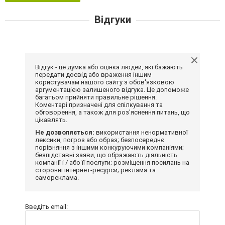
Відгуки
Відгук - це думка або оцінка людей, які бажають
передати досвід або враження іншим
користувачам нашого сайту з обов'язковою
аргументацією залишеного відгука. Це допоможе
багатьом прийняти правильне рішення.
Коментарі призначені для спілкування та
обговорення, а також для роз'яснення питань, що
цікавлять.
Не дозволяється:
використання ненормативної
лексики, погроз або образ; безпосереднє
порівняння з іншими конкуруючими компаніями;
безпідставні заяви, що ображають діяльність
компанії і / або її послуги; розміщення посилань на
сторонні інтернет-ресурси; реклама та
самореклама.
Введіть email: