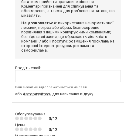
багатьом прийняти правильне рішення.
Коментарі призначені для спілкування та
обговорення, а також для роз'яснення питань, що
цікавлять.
Не дозволяється:
використання ненормативної
лексики, погроз або образ; безпосереднє
порівняння з іншими конкуруючими компаніями;
безпідставні заяви, що ображають діяльність
компанії і / або її послуги; розміщення посилань на
сторонні інтернет-ресурси; реклама та
самореклама.
Введіть email:
Ваш e-mail не відображатиметься на сайті
або
Авторизуйтесь
для написання відгуку
Обслуговування
0/12
Цены
0/12
Месторасположение