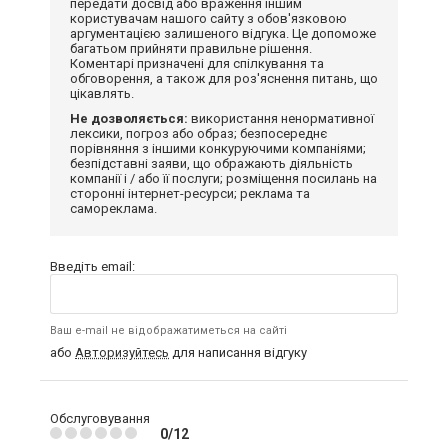
передати досвід або враження іншим
користувачам нашого сайту з обов'язковою
аргументацією залишеного відгука. Це допоможе
багатьом прийняти правильне рішення.
Коментарі призначені для спілкування та
обговорення, а також для роз'яснення питань, що
цікавлять.
Не дозволяється:
використання ненормативної
лексики, погроз або образ; безпосереднє
порівняння з іншими конкуруючими компаніями;
безпідставні заяви, що ображають діяльність
компанії і / або її послуги; розміщення посилань на
сторонні інтернет-ресурси; реклама та
самореклама.
Введіть email:
Ваш e-mail не відображатиметься на сайті
або
Авторизуйтесь
для написання відгуку
Обслуговування
0/12