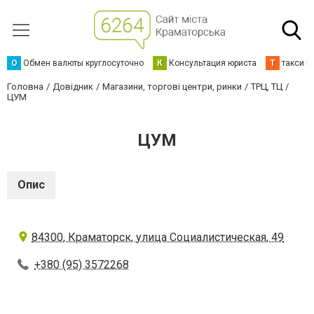
О
Обмен валюты круглосуточно
К
Консультация юриста
Т
такси К
Головна
Довідник
Магазини, торгові центри, ринки
ТРЦ, ТЦ
ЦУМ
ЦУМ
Опис
84300, Краматорск, улица Социалистическая, 49
+380 (95) 3572268