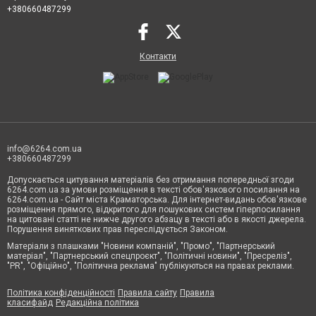
+380660487299
Контакти
info@6264.com.ua
+380660487299
Допускається цитування матеріалів без отримання попередньої згоди
6264.com.ua за умови розміщення в тексті обов'язкового посилання на
6264.com.ua - Сайт міста Краматорська. Для інтернет-видань обов'язкове
розміщення прямого, відкритого для пошукових систем гіперпосилання
на цитовані статті не нижче другого абзацу в тексті або в якості джерела.
Порушення виняткових прав переслідується Законом.
Матеріали з плашками "Новини компаній", "Промо", "Партнерський
матеріал", "Партнерський спецпроєкт", "Політичні новини", "Пресреліз",
"PR", "Офіційно", "Політична реклама" публікуються на правах реклами.
Політика конфіденційності
Правила сайту
Правила
класифайд
Редакційна політика