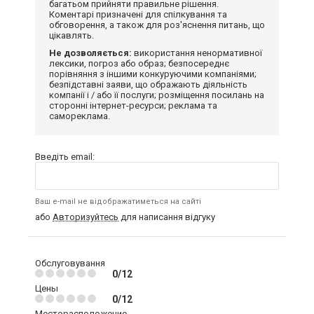
багатьом прийняти правильне рішення.
Коментарі призначені для спілкування та
обговорення, а також для роз'яснення питань, що
цікавлять.
Не дозволяється:
використання ненормативної
лексики, погроз або образ; безпосереднє
порівняння з іншими конкуруючими компаніями;
безпідставні заяви, що ображають діяльність
компанії і / або її послуги; розміщення посилань на
сторонні інтернет-ресурси; реклама та
самореклама.
Введіть email:
Ваш e-mail не відображатиметься на сайті
або
Авторизуйтесь
для написання відгуку
Обслуговування
0/12
Цены
0/12
Месторасположение