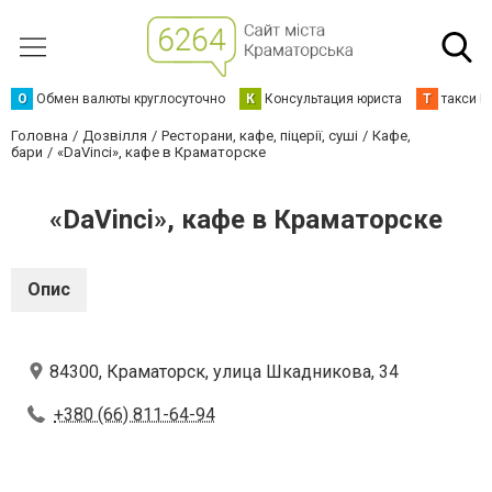
О
Обмен валюты круглосуточно
К
Консультация юриста
Т
такси К
Головна
Дозвілля
Ресторани, кафе, піцерії, суші
Кафе,
бари
«DaVinci», кафе в Краматорске
«DaVinci», кафе в Краматорске
Опис
84300, Краматорск, улица Шкадникова, 34
+380 (66) 811-64-94