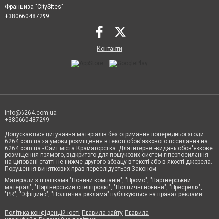
Франшиза "CitySites"
+380660487299
Контакти
info@6264.com.ua
+380660487299
Допускається цитування матеріалів без отримання попередньої згоди
6264.com.ua за умови розміщення в тексті обов'язкового посилання на
6264.com.ua - Сайт міста Краматорська. Для інтернет-видань обов'язкове
розміщення прямого, відкритого для пошукових систем гіперпосилання
на цитовані статті не нижче другого абзацу в тексті або в якості джерела.
Порушення виняткових прав переслідується Законом.
Матеріали з плашками "Новини компаній", "Промо", "Партнерський
матеріал", "Партнерський спецпроєкт", "Політичні новини", "Пресреліз",
"PR", "Офіційно", "Політична реклама" публікуються на правах реклами.
Політика конфіденційності
Правила сайту
Правила