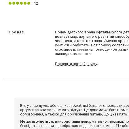
12
Про нас
Прием детского врача офтальмолога дет
познает мир, изучая его разными способ
человека, являются глаза. Именно зрен
учиться и работать. Вот почему состоя
огромное влияние на полноценное разви
жизнедеятельность.
Показати повний опис
Відгук - це думка або оцінка людей, які бажають передати 
аргументацією залишеного відгука. Це допоможе багатьом пр
обговорення, а також для роз'яснення питань, що цікавлять.
Не дозволяється:
використання ненормативної лексики, по
безпідставні заяви, що ображають діяльність компанії і / або