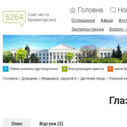
Головна
Но
Оголошення
Афіша
Фот
Эксперты города
Вопрос -
О
Обмен валюты круглосуточно
К
Консультация юриста
Т
такси К
Головна
Довідник
Медицина, здоров'я
Дитячий лікар
Глазной к
Гла
Опис
Відгуки (2)