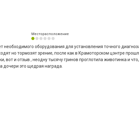
Месторасположение
ет необходимого оборудования для установления точного диагноз
дходят но тормозят зрение, после как в Крамоторском цэнтре прош
, вот и отзыв , неодну тысячу гринов проглотила животинка и что,
за дочери это щедрая награда.