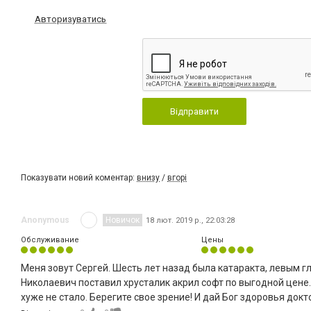
Авторизуватись
Відправити
Показувати новий коментар:
внизу
/
вгорі
Anonymous
Новичок
18 лют. 2019 р., 22:03:28
Обслуживание
Цены
Меня зовут Сергей. Шесть лет назад была катаракта, левым г
Николаевич поставил хрусталик акрил софт по выгодной цене
хуже не стало. Берегите свое зрение! И дай Бог здоровья докт