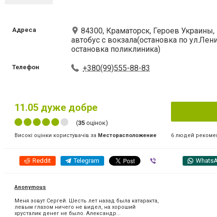
Адреса
84300, Краматорск, Героев Украины,
автобус с вокзала(остановка по ул.Ленин
остановка поликлиника)
Телефон
+380(99)555-88-83
11.05
дуже добре
(
35
оцінок)
6 людей рекоме
Високі оцінки користувачів за
Месторасположение
Reddit
Telegram
Viber
Whats
Anonymous
Меня зовут Сергей. Шесть лет назад была катаракта,
левым глазом ничего не видел, на хороший
хрусталик денег не было. Александр...