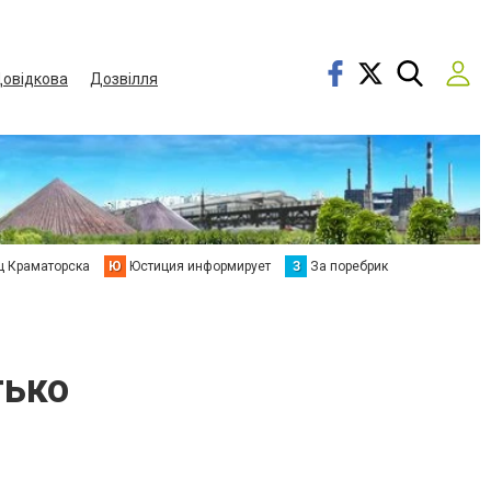
овідкова
Дозвілля
ц Краматорска
Ю
Юстиция информирует
З
За поребрик
тько