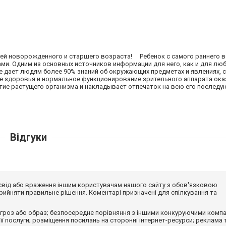
ей новорожденного и старшего возраста! Ребенок с самого раннего 
ами. Одним из основных источников информации для него, как и для лю
ие дает людям более 90% знаний об окружающих предметах и явлениях, 
ние здоровья и нормальное функционирование зрительного аппарата ок
тие растущего организма и накладывает отпечаток на всю его послед
Відгуки
досвід або враження іншим користувачам нашого сайту з обов'язковою
ийняти правильне рішення. Коментарі призначені для спілкування та
гроз або образ; безпосереднє порівняння з іншими конкуруючими компа
 її послуги; розміщення посилань на сторонні інтернет-ресурси; реклама 