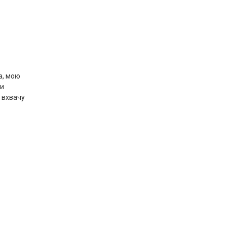
а, мою
ли
 вхвачу