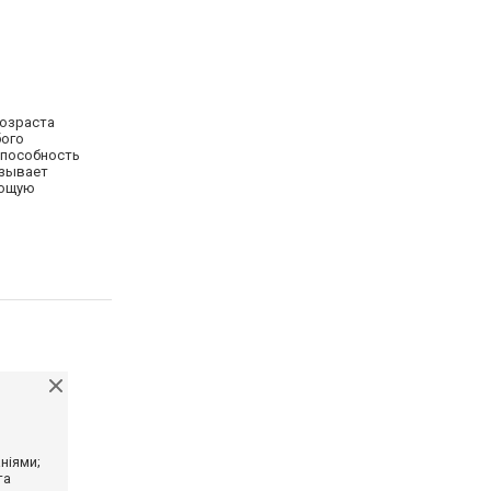
возраста
бого
способность
азывает
ующую
ніями;
та