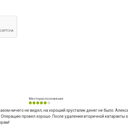
Месторасположение
лазом ничего не видел, на хороший хрусталик денег не было. Алекс
. Операцию провел хорошо. После удаления вторичной катаракты 
орам!