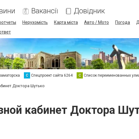
вини
Вакансії
Довідник
оотчеты
Нерухомість
Карта міста
Авто / Мото
Погода
Д
 ответ
раматорска
С
Спецпроект сайта 6264
С
Список переименованных ули
абинет Доктора Шутько
зной кабинет Доктора Шу