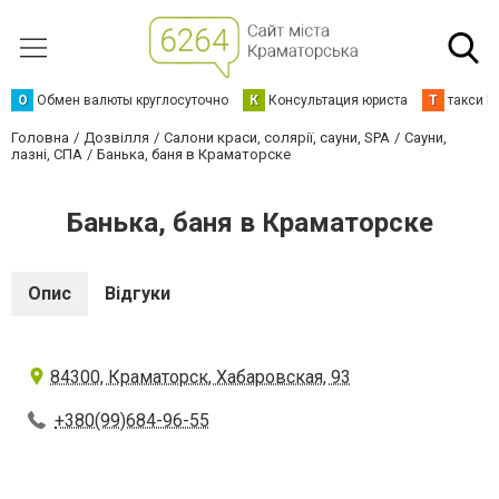
О
Обмен валюты круглосуточно
К
Консультация юриста
Т
такси К
Головна
Дозвілля
Салони краси, солярії, сауни, SPA
Сауни,
лазні, СПА
Банька, баня в Краматорске
Банька, баня в Краматорске
Опис
Відгуки
84300, Краматорск, Хабаровская, 93
+380(99)684-96-55