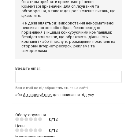
багатьом прийняти правильне рішення.
Коментарі призначені для спілкування та
обговорення, а також для роз'яснення питань, що
цікавлять.
Не дозволяється:
використання ненормативної
лексики, погроз або образ; безпосереднє
порівняння з іншими конкуруючими компаніями;
безпідставні заяви, що ображають діяльність
компанії і / або її послуги; розміщення посилань на
сторонні інтернет-ресурси; реклама та
самореклама.
Введіть email:
Ваш e-mail не відображатиметься на сайті
або
Авторизуйтесь
для написання відгуку
Обслуговування
0/12
Цены
0/12
Месторасположение