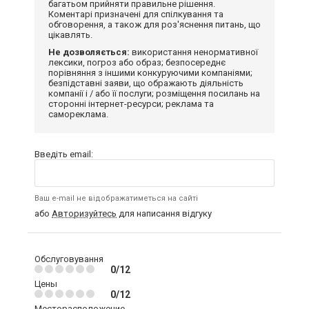
багатьом прийняти правильне рішення.
Коментарі призначені для спілкування та
обговорення, а також для роз'яснення питань, що
цікавлять.
Не дозволяється:
використання ненормативної
лексики, погроз або образ; безпосереднє
порівняння з іншими конкуруючими компаніями;
безпідставні заяви, що ображають діяльність
компанії і / або її послуги; розміщення посилань на
сторонні інтернет-ресурси; реклама та
самореклама.
Введіть email:
Ваш e-mail не відображатиметься на сайті
або
Авторизуйтесь
для написання відгуку
Обслуговування
0/12
Цены
0/12
Месторасположение