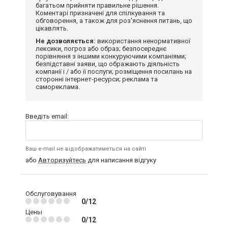
багатьом прийняти правильне рішення.
Коментарі призначені для спілкування та
обговорення, а також для роз'яснення питань, що
цікавлять.
Не дозволяється:
використання ненормативної
лексики, погроз або образ; безпосереднє
порівняння з іншими конкуруючими компаніями;
безпідставні заяви, що ображають діяльність
компанії і / або її послуги; розміщення посилань на
сторонні інтернет-ресурси; реклама та
самореклама.
Введіть email:
Ваш e-mail не відображатиметься на сайті
або
Авторизуйтесь
для написання відгуку
Обслуговування
0/12
Цены
0/12