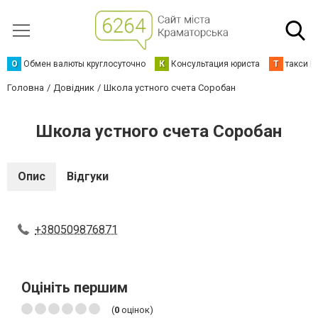
О
Обмен валюты круглосуточно
К
Консультация юриста
Т
такси К
Головна
Довідник
Школа устного счета Соробан
Школа устного счета Соробан
Опис
Відгуки
+380509876871
Оцініть першим
(
0
оцінок)