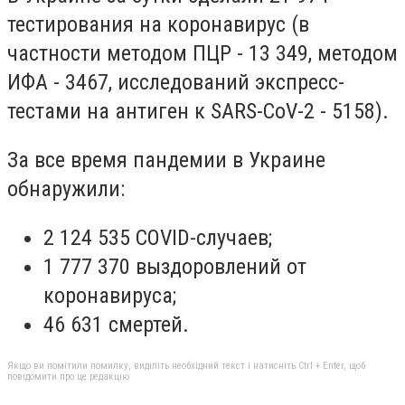
тестирования на коронавирус (в
частности методом ПЦР - 13 349, методом
ИФА - 3467, исследований экспресс-
тестами на антиген к SARS-CoV-2 - 5158).
За все время пандемии в Украине
обнаружили:
2 124 535 COVID-случаев;
1 777 370 выздоровлений от
коронавируса;
46 631 смертей.
Якщо ви помітили помилку, виділіть необхідний текст і натисніть Ctrl + Enter, щоб
повідомити про це редакцію