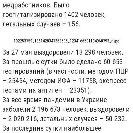
медработников. Было
госпитализировано 1402 человек,
летальных случаев – 156.
192253759_1861428347353595_1234166501134968793_n.jpg
За 27 мая выздоровели 13 298 человек.
За прошлые сутки было сделано 60 653
тестирований (в частности, методом ПЦР
– 25454, методом ИФА – 11758, экспресс-
тестами на антиген – 23351).
За все время пандемии в Украине
заболели 2 196 673 человек, выздоровели
– 2 020 216, летальных случаев – 50 232.
За последние сутки наибольшее