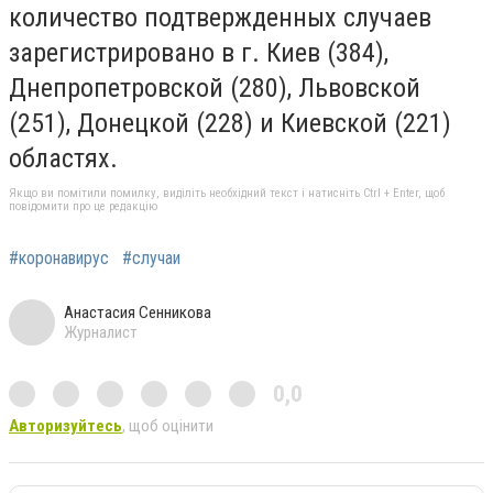
количество подтвержденных случаев
зарегистрировано в г. Киев (384),
Днепропетровской (280), Львовской
(251), Донецкой (228) и Киевской (221)
областях.
Якщо ви помітили помилку, виділіть необхідний текст і натисніть Ctrl + Enter, щоб
повідомити про це редакцію
#коронавирус
#случаи
Анастасия Сенникова
Журналист
0,0
Авторизуйтесь
, щоб оцінити