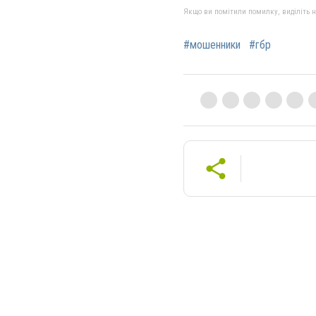
Якщо ви помітили помилку, виділіть нео
#мошенники
#гбр