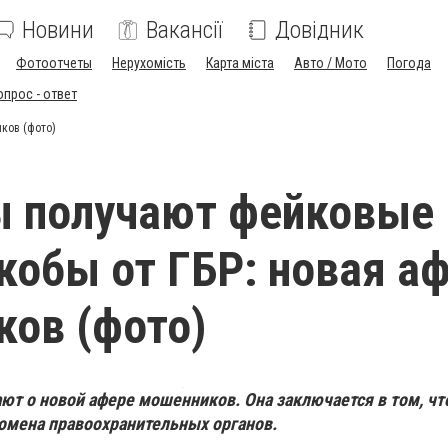
Новини
Вакансії
Довідник
Фотоотчеты
Нерухомість
Карта міста
Авто / Мото
Погода
опрос - ответ
ков (фото)
ы получают фейковые
кобы от ГБР: новая а
ов (фото)
т о новой афере мошенников. Она заключается в том, чт
омена правоохранительных органов.