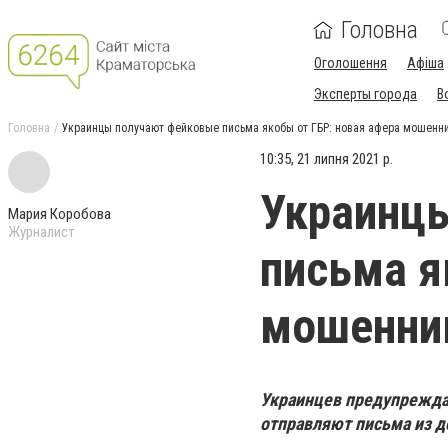
Головна
Оголошення
Афіша
Эксперты города
В
Головна
Украинцы получают фейковые письма якобы от ГБР: новая афера мошенни
10:35, 21 липня 2021 р.
Украинц
Мария Коробова
Журналист
письма я
мошенник
Украинцев предупреждаю
отправляют письма из д