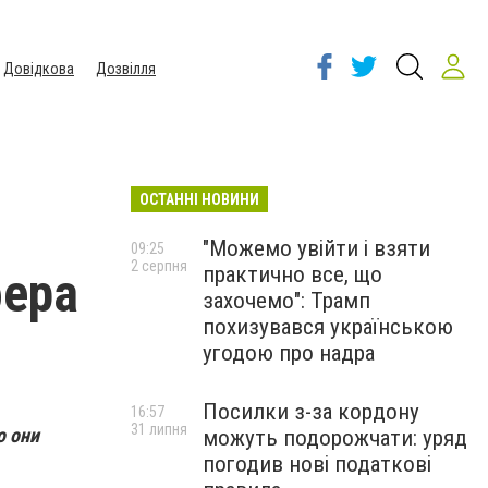
Довідкова
Дозвілля
ОСТАННІ НОВИНИ
"Можемо увійти і взяти
09:25
2 серпня
практично все, що
фера
захочемо": Трамп
похизувався українською
угодою про надра
Посилки з-за кордону
16:57
31 липня
о они
можуть подорожчати: уряд
погодив нові податкові