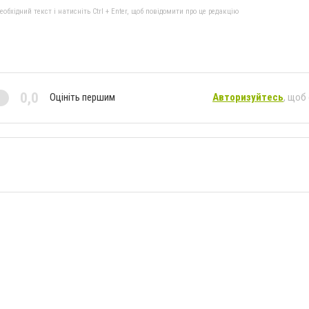
бхідний текст і натисніть Ctrl + Enter, щоб повідомити про це редакцію
0,0
Оцініть першим
Авторизуйтесь
, щоб