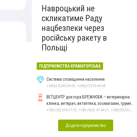
Навроцький не
скликатиме Раду
нацбезпеки через
російську ракету в
Польщі
ПІДПРИЄМСТВА КРАМАТОРСЬКА
Система сповіщення населення
+380(67)340-49-59, +380(67)350-44-68
ВЕТЦЕНТР доктора БРЕЖНЄВА – ветеринарна
клініка, ветврач, ветаптека, зоомагазин, грумер,
стрижки.
+380 (50) 695-37-55, +380 (626) 41-44-21, +380(95)533-90-03
Додати підприємство