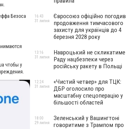
правила
н.
Євросоюз офіційно погодив
еффа Безоса
16:43
31 липня
продовження тимчасового
захисту для українців до 4
березня 2028 року
занимаются
Навроцький не скликатиме
13:16
31 липня
Раду нацбезпеки через
ua чтобы у
російську ракету в Польщі
учреждения.
«Чистий четвер» для ТЦК:
12:24
31 липня
ДБР оголосило про
масштабну спецоперацію у
більшості областей
Зеленський у Вашингтоні
18:00
29 липня
говоритиме з Трампом про