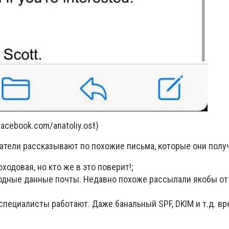
acebook.com/anatoliy.ost)
атели рассказывают по похожие письма, которые они полу
оходовая, но кто же в это поверит!;
одные данные почты. Недавно похоже рассылали якобы от
специалисты работают. Даже банальный SPF, DKIM и т.д. в