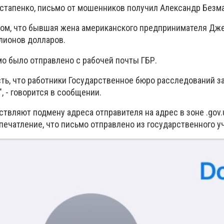
стапенко, письмо от мошенников получил Александр Безма
о том, что бывшая жена американского предпринимателя Дж
лионов долларов.
мо было отправлено с рабочей почты ГБР.
сть, что работники Государственное бюро расследований 
, - говорится в сообщении.
вляют подмену адреса отправителя на адрес в зоне .gov.
печатление, что письмо отправлено из государственного 