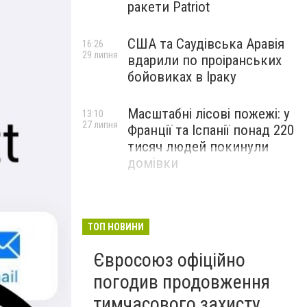
ракети Patriot
США та Саудівська Аравія
16:26
29 липня
вдарили по проіранських
бойовиках в Іраку
Масштабні лісові пожежі: у
13:10
27 липня
Франції та Іспанії понад 220
тисяч людей покинули
домівки
ТОП НОВИНИ
Євросоюз офіційно
погодив продовження
тимчасового захисту