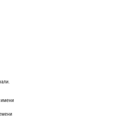
чали.
 имени
ремени