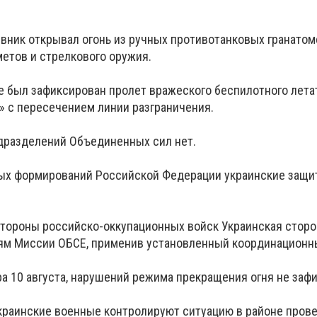
вник открывал огонь из ручных противотанковых гранатом
етов и стрелкового оружия.
не был зафиксирован пролет вражеского беспилотного лета
» с пересечением линии разграничения.
дразделений Объединенных сил нет.
ых формирований Российской Федерации украинские защи
стороны российско-оккупационных войск Украинская стор
ям Миссии ОБСЕ, применив установленный координационн
ра 10 августа, нарушений режима прекращения огня не заф
украинские военные контролируют ситуацию в районе пров