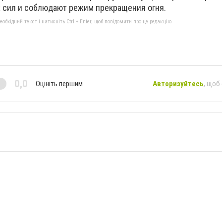
 сил и соблюдают режим прекращения огня.
бхідний текст і натисніть Ctrl + Enter, щоб повідомити про це редакцію
0,0
Оцініть першим
Авторизуйтесь
, щоб