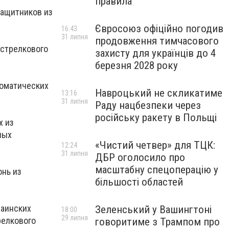
правила
защитников из
Євросоюз офіційно погодив
16:43
31 липня
продовження тимчасового
 стрелкового
захисту для українців до 4
березня 2028 року
томатических
Навроцький не скликатиме
13:16
31 липня
Раду нацбезпеки через
російську ракету в Польщі
х из
ных
«Чистий четвер» для ТЦК:
12:24
31 липня
ДБР оголосило про
масштабну спецоперацію у
нь из
більшості областей
раинских
Зеленський у Вашингтоні
18:00
29 липня
релкового
говоритиме з Трампом про