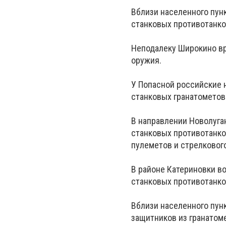
Вблизи населенного пун
станковых противотанко
Неподалеку Широкино вр
оружия.
У Попасной российские 
станковых гранатометов
В направлении Новолуга
станковых противотанко
пулеметов и стрелковог
В районе Катериновки в
станковых противотанко
Вблизи населенного пун
защитников из гранатом