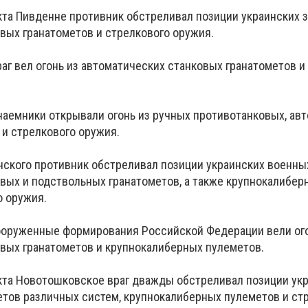
кта Пивденне противник обстреливал позиции украинских 
вых гранатометов и стрелкового оружия.
аг вел огонь из автоматических станковых гранатометов и
наемники открывали огонь из ручных противотанковых, ав
 и стрелкового оружия.
нского противник обстреливал позиции украинских военны
вых и подствольных гранатометов, а также крупнокалибер
о оружия.
ооруженные формирования Российской Федерации вели ого
вых гранатометов и крупнокалиберных пулеметов.
кта Новотошковское враг дважды обстреливал позиции ук
етов различных систем, крупнокалиберных пулеметов и ст