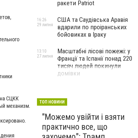
ракети Patriot
етов,
США та Саудівська Аравія
16:26
29 липня
вдарили по проіранських
бойовиках в Іраку
тельного
Масштабні лісові пожежі: у
13:10
27 липня
Франції та Іспанії понад 220
тисяч людей покинули
домівки
тники
она СЦКК
ТОП НОВИНИ
ый механизм.
"Можемо увійти і взяти
иксировано.
практично все, що
захочемо": Трамп
едения