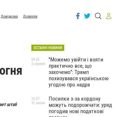
Довідкова
Дозвілля
ОСТАННІ НОВИНИ
"Можемо увійти і взяти
09:25
2 серпня
практично все, що
огня
захочемо": Трамп
похизувався українською
угодою про надра
Посилки з-за кордону
16:57
31 липня
ает штаб
можуть подорожчати: уряд
погодив нові податкові