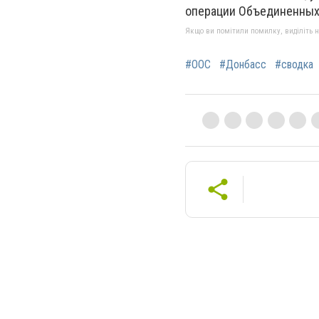
операции Объединенных
Якщо ви помітили помилку, виділіть нео
#ООС
#Донбасс
#сводка