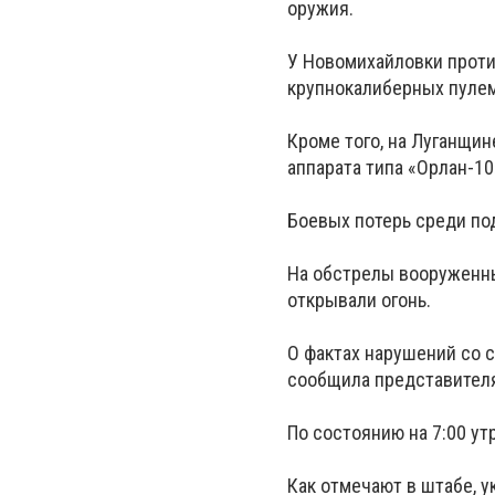
оружия.
У Новомихайловки проти
крупнокалиберных пулем
Кроме того, на Луганщи
аппарата типа «Орлан-10
Боевых потерь среди по
На обстрелы вооруженн
открывали огонь.
О фактах нарушений со 
сообщила представител
По состоянию на 7:00 ут
Как отмечают в штабе, 