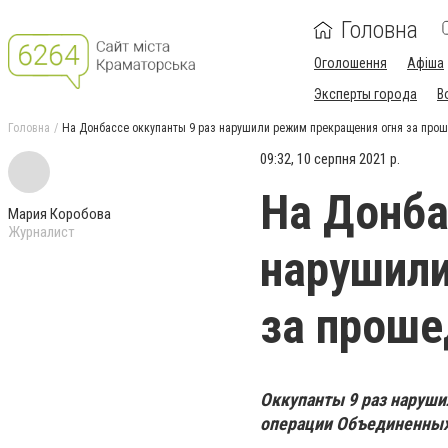
Головна
Оголошення
Афіша
Эксперты города
В
Головна
На Донбассе оккупанты 9 раз нарушили режим прекращения огня за про
09:32, 10 серпня 2021 р.
На Донба
Мария Коробова
Журналист
нарушили
за проше
Оккупанты 9 раз наруши
операции Объединенных