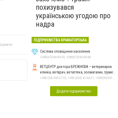
похизувався
українською угодою про
надра
ПІДПРИЄМСТВА КРАМАТОРСЬКА
 оцінити
Система сповіщення населення
+380(67)340-49-59, +380(67)350-44-68
ВЕТЦЕНТР доктора БРЕЖНЄВА – ветеринарна
клініка, ветврач, ветаптека, зоомагазин, грумер,
стрижки.
+380 (50) 695-37-55, +380 (626) 41-44-21, +380(95)533-90-03
Додати підприємство